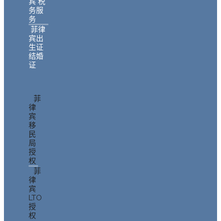
宾 税
务服
务
菲律
宾出
生证
结婚
证
菲
律
宾
移
民
局
授
权
菲
律
宾
LTO
授
权