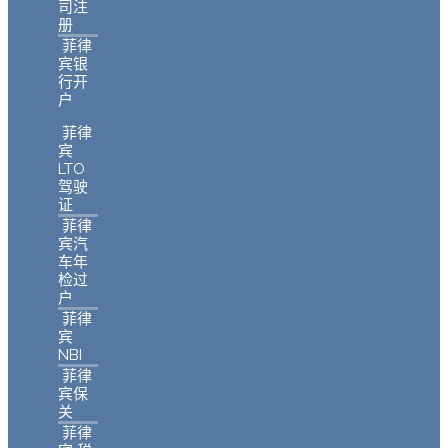
司注
册
菲律
宾银
行开
户
菲律
宾
LTO
驾驶
证
菲律
宾汽
车年
检过
户
菲律
宾
NBI
菲律
宾保
关
菲律