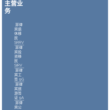
主营业
务
菲律
宾退
休移
民
SRRV
菲律
宾投
资移
民
SIRV
菲律
宾工
签 9G
菲律
宾旅
游签
证 9A
菲律
宾公