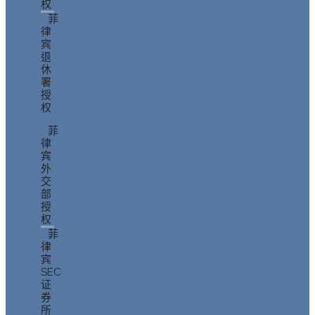
权
菲
律
宾
退
休
署
授
权
菲
律
宾
外
交
部
授
权
菲
律
宾
SEC
证
券
所