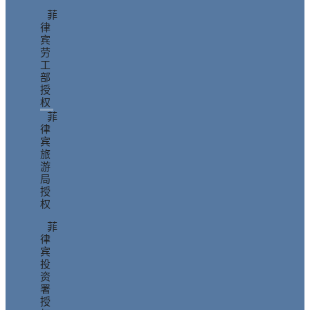
菲
律
宾
劳
工
部
授
权
菲
律
宾
旅
游
局
授
权
菲
律
宾
投
资
署
授