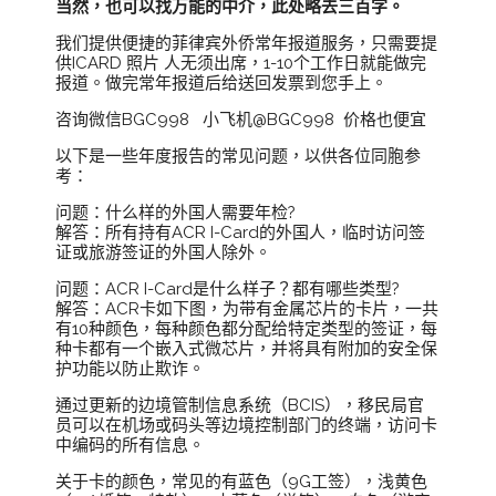
当然，也可以找万能的中介，此处略去三百字。
我们提供便捷的菲律宾外侨常年报道服务，只需要提
供ICARD 照片 人无须出席，1-10个工作日就能做完
报道。做完常年报道后给送回发票到您手上。
咨询微信BGC998 小飞机@BGC998 价格也便宜
以下是一些年度报告的常见问题，以供各位同胞参
考：
问题：什么样的外国人需要年检?
解答：所有持有ACR I-Card的外国人，临时访问签
证或旅游签证的外国人除外。
问题：ACR I-Card是什么样子？都有哪些类型?
解答：ACR卡如下图，为带有金属芯片的卡片，一共
有10种颜色，每种颜色都分配给特定类型的签证，每
种卡都有一个嵌入式微芯片，并将具有附加的安全保
护功能以防止欺诈。
通过更新的边境管制信息系统（BCIS），移民局官
员可以在机场或码头等边境控制部门的终端，访问卡
中编码的所有信息。
关于卡的颜色，常见的有蓝色（9G工签），浅黄色