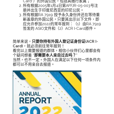
Card”）的外国公民，包括其随行家属；
所有根据2005年1月4日第AFFJR-05-003号注
册并出生于印度尼西亚的印尼公民。
所有根据RA 7919 授予永久身份并还在等待重
新盖章的外国公民，只要其出示以下文件，即
应允许参加2022的常年报到：（1）由RA 7919
签发的 ASIO文件和（2）ACR I-Card原件。
简单来说，
只要你持有外国人登记证身份证(ACR I-
Card)
，就必须前往常年报到！
看完以上需要报道的群体，相信小伙伴们心里都会有
个疑问想着 “
那需要本人亲自过去吗？
”
当然，也不一定。外国人在满足以下任何一项条件内
都可以不用亲自去报道。