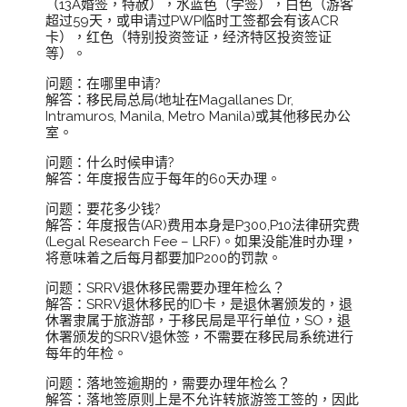
（13A婚签，特赦），水蓝色（学签），白色（游客
超过59天，或申请过PWP临时工签都会有该ACR
卡），红色（特别投资签证，经济特区投资签证
等）。
问题：在哪里申请?
解答：移民局总局(地址在Magallanes Dr,
Intramuros, Manila, Metro Manila)或其他移民办公
室。
问题：什么时候申请?
解答：年度报告应于每年的60天办理。
问题：要花多少钱?
解答：年度报告(AR)费用本身是P300,P10法律研究费
(Legal Research Fee – LRF)。如果没能准时办理，
将意味着之后每月都要加P200的罚款。
问题：SRRV退休移民需要办理年检么？
解答：SRRV退休移民的ID卡，是退休署颁发的，退
休署隶属于旅游部，于移民局是平行单位，SO，退
休署颁发的SRRV退休签，不需要在移民局系统进行
每年的年检。
问题：落地签逾期的，需要办理年检么？
解答：落地签原则上是不允许转旅游签工签的，因此