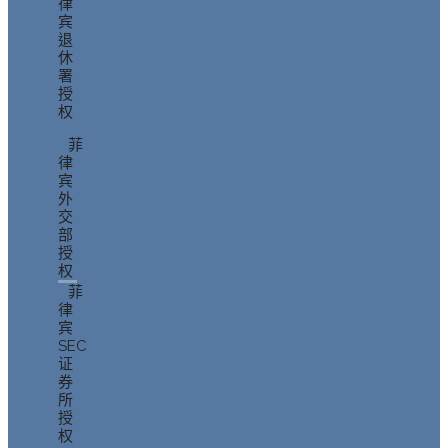
律
宾
退
休
署
授
权
菲
律
宾
外
交
部
授
权
菲
律
宾
SEC
证
券
所
授
权