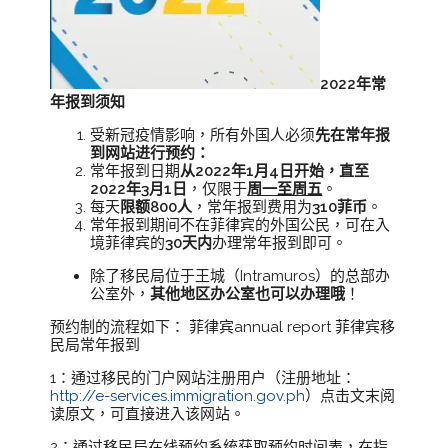
2022年常
年报到须知
受新冠疫情影响，所有外国人必须
先在常年报
到网站进行预约：
常年报到日期
从2022年1月4日开始，直至
2022年3月1日
，仅限于
周一至周五
。
每天
限额800人
，常年报到费用为
310菲币
。
常年报到期间不在菲律宾的外国公民，可在入
境菲律宾的
30天内
办理常年报到即可。
除了移民局位于王城（Intramuros）的总部办
公室外，
其他地区办公室也可以办理哦
！
预约制的流程如下： 菲律宾annual report 菲律宾移
民局常年报到
1：通过移民的门户网站注册用户（注册地址：
http://e-services.immigration.gov.ph
）点击文末阅
读原文，可直接进入该网站。
2：通过移民局在线预约系统获取预约时间表，在指