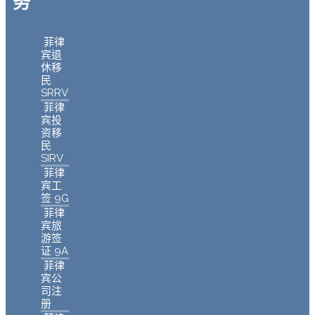
务
菲律
宾退
休移
民
SRRV
菲律
宾投
资移
民
SIRV
菲律
宾工
签 9G
菲律
宾旅
游签
证 9A
菲律
宾公
司注
册