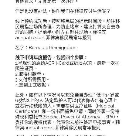
其他意义，尤其是第一次办理。
但是也没有办法，谁叫我们在菲律宾讨生活呢？
线上预约成功后，按照移民局的提示时间段，前往移
民局指定场所办理，为防止堵车，建议打算亲自去办
理的同胞，提前半小时左右赶往现场。菲律宾
annual report 菲律宾移民局常年报到
名字：Bureau of Immigration
线下申请年度报告，包括四个步骤：
1.呈现你的原始ACR I-Card或纸质ACR、最新一次护
照签证页。
2.取得付款单。
3.支付所需费用。
4.拿到正式收据。
此外，如有以下情况可以豁免亲自办理:* 低于14岁或
65岁以上的人(法定监护人可以代表你去)* 有心理上
或者行动缺陷的人，需要提供医疗证明（Medical
Certificate）和一份书面豁免申请，同时签署一份特
殊权利委托书(Special Power of Attorney – SPA)，
委托你的授权代表，代表你去前往处理申报事宜。菲
律宾annual report 菲律宾移民局常年报到