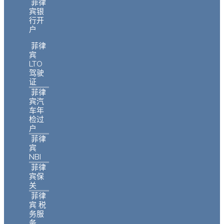
菲律
宾银
行开
户
菲律
宾
LTO
驾驶
证
菲律
宾汽
车年
检过
户
菲律
宾
NBI
菲律
宾保
关
菲律
宾 税
务服
务