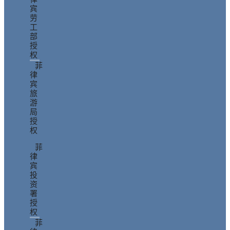
宾
劳
工
部
授
权
菲
律
宾
旅
游
局
授
权
菲
律
宾
投
资
署
授
权
菲