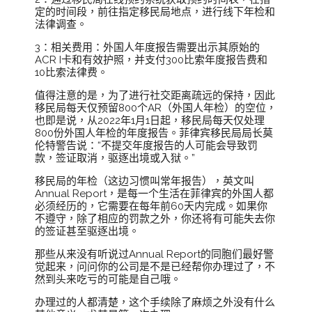
定的时间段，前往指定移民局地点，进行线下年检和
法律调查。
3：相关费用：外国人年度报告需要出示其原始的
ACR I卡和有效护照，并支付300比索年度报告费和
10比索法律费。
值得注意的是，为了进行社交距离疏远的保持，因此
移民局每天仅预留800个AR（外国人年检）的空位，
也即是说，从2022年1月1日起，移民局每天仅处理
800份外国人年检的年度报告。菲律宾移民局局长莫
伦特警告说：“不提交年度报告的人可能会导致罚
款，签证取消，驱逐出境或入狱。”
移民局的年检（这边习惯叫常年报告），英文叫
Annual Report，是每一个生活在菲律宾的外国人都
必须经历的，它需要在每年前60天内完成。如果你
不遵守，除了相应的罚款之外，你还将有可能失去你
的签证甚至驱逐出境。
那些从来没有听说过Annual Report的同胞们最好警
觉起来，问问你的公司是不是已经帮你办理过了，不
然到头来吃亏的可能是自己哦。
办理过的人都清楚，这个手续除了麻烦之外没有什么