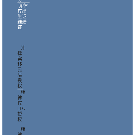
菲律
宾出
生证
结婚
证
菲
律
宾
移
民
局
授
权
菲
律
宾
LTO
授
权
菲
律