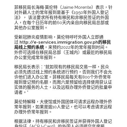
菲移民局长海梅·莫伦特（Jaime Morente）表示，针
对外籍人士的常年报到是基于《1950年外国人登记
法》， 该法要求所有持有移民和非移民签证的外国
人，在每个日历年的前60天内亲自向移民局总部或
其他办公室报到。
受新冠肺炎疫情影响，莫伦特呼吁外国人立即通
过
http://e-services.immigration.gov.ph
的移民
局线上预约系统
，来预约2022年的常年报到时间。
外侨可选择在移民局总部（王城内）或最近的移民局
办公室完成常年报到。
移民局长表示：“就如现有的移民局交易一样，民众
必须先透过线上预约系统进行预约，否则我们不会允
许他们进入办公室。菲移民局每天有800个外侨常年
报到登记预约名额，而周六是预留给选择使用获认证
实体的服务的人士，以及远程办理外侨登记的批量申
请者。”
莫伦特解释，大使馆或外国团体可请求远程办理外侨
常年报到，如果是逾10人登记，也可以考虑请求远程
办理外侨常年报到。
根据法律，持有移民和非移民签证并获得外国人登记
身份证（ACR I-Card）的外国人必须提交年度报