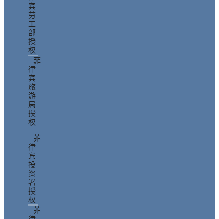
宾
劳
工
部
授
权
菲
律
宾
旅
游
局
授
权
菲
律
宾
投
资
署
授
权
菲