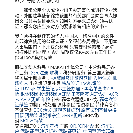
8月22号刚认证完的文件
通常公民个人或企业出国办理事务或进行企业活
动，外国驻华使领馆或该国的有关部门会向当事人提
出文书领事认证要求。如果对方要求您办理领事认
证，那么您应当按对方的要求准备相应的文书。
我们承接在菲律宾的华人 中国人一切在中国的文件
赴菲律宾使用的公证认证，全程代办周期快，不用本
人出席国内，不用复杂材料 只需要材料的电子高清
扫描件即可办理。 办理周期仅仅10-20左右工作日。
保证100%真实有效。
菲律宾华人移民，MAKATI实体公司，主营移民局各
种业务
公司注册
财税
，税务局服务 第三国入籍等 .
移民局全部业务：
9A旅游签证旅游签证
入境保关
机
场捞人
出入境记录补录
特赦签证
13A结婚签
证
TRV
9F 学生签证
9G工签办理
，
黑名单查询/清
除
退休移民
投资移民
ASRV
工签降签
AEP办理
ACR
I-CARD 更新
年检
补办 菲律宾遣返otl业务
菲律宾签
证续签
逾期罚款处理 退休移民 投资移民 菲律宾各种
签证查询
ECC清关
旅游签证延期
原有长期签证更换
国籍
落地签证疑难杂症
SRRV更新
SRRV取
消
MCL21特赦
交通部LTO：
汽车年检
车牌
OR/CR补办
和
汽车过
户
驾驶证
驾驶证新办
驾驶证更新
中国驾照换菲律