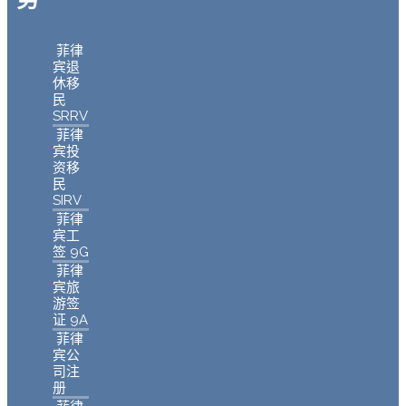
菲律
宾退
休移
民
SRRV
菲律
宾投
资移
民
SIRV
菲律
宾工
签 9G
菲律
宾旅
游签
证 9A
菲律
宾公
司注
册