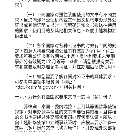
求？
（一）不同国家对送往该国使用的文书有不同要
求，当您向涉外公证机构或其他出文机构申办涉外公
证书或其他证明文书时，应明确告知文书拟送往使用
的国家、使用目的及其他相关信息，以便上述机构准
确出证。
（二）各个国家对各种公证书的时效有不同的规
定，如意大利要求结婚公证书有效期为3个月，荷兰
要求所有公证书有效期为6个月，奥地利要求未受刑
事处分有效期为1个月等等。鉴此，请您根据有关要
求和需要及时办理领事认证，并在办理后尽快使用。
（三）如您需要了解各国对公证书的具体要求，
可参考中国领事服务网（网址：
http://cs.mfa.gov.cn/）相关栏目。
十九、为什么有些国家要求文书一式两（多）份？
菲律宾、泰国、委内瑞拉、土耳其等国驻华使馆
规定，对申办领事认证的文书需要留存归档，且存档
的文书也要经过外交部领事司办理领事认证。所以，
向上述驻华使馆申办领事认证时，应按其要求准备一
式两（多）份的文书（均为原件），并办理外交部领