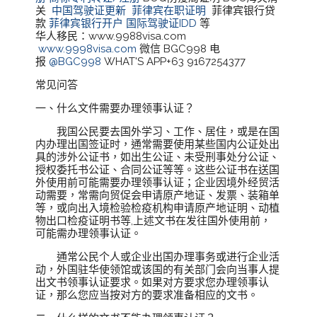
关
中国驾驶证更新
菲律宾在职证明
菲律宾银行贷
款
菲律宾银行开户
国际驾驶证IDD
等
华人移民：www.9988visa.com
www.9998visa.com
微信 BGC998 电
报
@BGC998
WHAT'S APP+63 9167254377
常见问答
一、什么文件需要办理领事认证？
我国公民要去国外学习、工作、居住，或是在国
内办理出国签证时，通常需要使用某些国内公证处出
具的涉外公证书，如出生公证、未受刑事处分公证、
授权委托书公证、合同公证等等。这些公证书在送国
外使用前可能需要办理领事认证；企业因境外经贸活
动需要，常需向贸促会申请原产地证、发票、装箱单
等，或向出入境检验检疫机构申请原产地证明、动植
物出口检疫证明书等,上述文书在发往国外使用前，
可能需办理领事认证。
通常公民个人或企业出国办理事务或进行企业活
动，外国驻华使领馆或该国的有关部门会向当事人提
出文书领事认证要求。如果对方要求您办理领事认
证，那么您应当按对方的要求准备相应的文书。