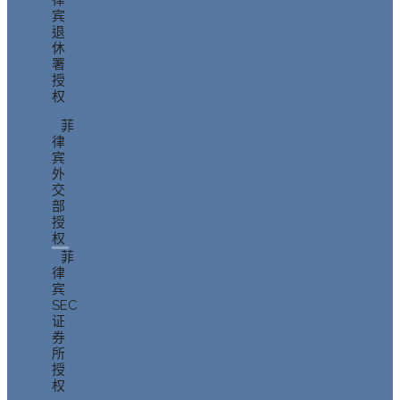
律
宾
退
休
署
授
权
菲
律
宾
外
交
部
授
权
菲
律
宾
SEC
证
券
所
授
权