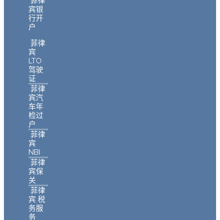
菲律
宾银
行开
户
菲律
宾
LTO
驾驶
证
菲律
宾汽
车年
检过
户
菲律
宾
NBI
菲律
宾保
关
菲律
宾 税
务服
务