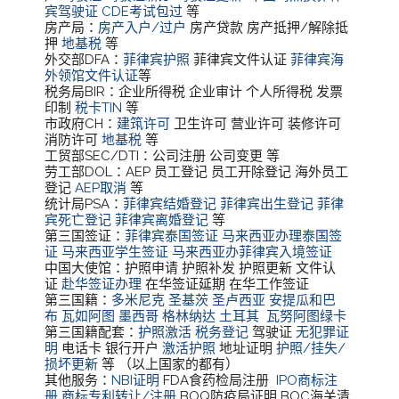
宾驾驶证
CDE考试包过
等
房产局：
房产入户/过户
房产贷款 房产抵押/解除抵
押
地基税
等
外交部DFA：
菲律宾护照
菲律宾文件认证
菲律宾海
外领馆文件认证
等
税务局BIR：企业所得税 企业审计 个人所得税 发票
印制
税卡TIN
等
市政府CH：
建筑许可
卫生许可 营业许可 装修许可
消防许可
地基税
等
工贸部SEC/DTI：公司注册 公司变更 等
劳工部DOL：AEP 员工登记 员工开除登记 海外员工
登记
AEP取消
等
统计局PSA：
菲律宾结婚登记
菲律宾出生登记
菲律
宾死亡登记
菲律宾离婚登记
等
第三国签证：
菲律宾泰国签证
马来西亚办理泰国签
证
马来西亚学生签证
马来西亚办菲律宾入境签证
中国大使馆：护照申请 护照补发 护照更新 文件认
证
赴华签证办理
在华签证延期 在华工作签证
第三国籍：
多米尼克
圣基茨
圣卢西亚
安提瓜和巴
布
瓦如阿图
墨西哥
格林纳达
土耳其
瓦努阿图绿卡
第三国籍配套：
护照激活
税务登记
驾驶证
无犯罪证
明
电话卡 银行开户
激活护照
地址证明
护照/挂失/
损坏更新
等 （以上国家的都有）
其他服务：
NBI证明
FDA食药检局注册
IPO商标注
册
商标专利转让/注册
BOQ防疫局证明 BOC海关清