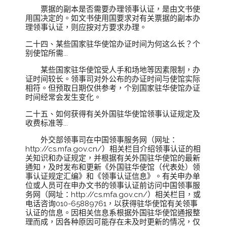
票据的副本是否需要办理领事认证，是由文书使
用国决定的。如文书使用国要求对有关票据的副本办
理领事认证，则应按对方要求办理。
二十四、某些国家驻华使馆办证时间为何这么长？个
别使馆所需...
某些国家驻华使馆受人手和场地等因素限制，办
证时间较长。领事司对外公布的办证时间与使馆实际
相符。但预取日期仅供参考，个别国家驻华使馆办证
时间经常会发生变化。
二十五、如何获得有关外国驻华使馆领事认证规定及
收费标准等...
外交部领事司在中国领事服务网（网址：
http://cs.mfa.gov.cn/）相关栏目介绍领事认证的相
关知识和办证规定，并根据有关外国驻华使馆的最新
通知，及时发布和更新《外国驻华使馆（代表处）领
事认证规定汇编》和《领事认证信息》。有关申办单
位或人员可在申办文书的领事认证前访问中国领事服
务网（网址：http://cs.mfa.gov.cn/）相关栏目，或
电话咨询010-65889761，以获得驻华使馆有关领事
认证的信息。因相关信息系根据外国驻华使馆通报整
理而成，因各种原因可能存在未及时更新的情况，仅