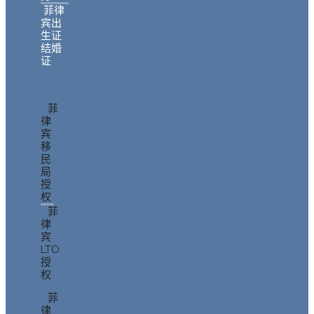
菲律
宾出
生证
结婚
证
菲
律
宾
移
民
局
授
权
菲
律
宾
LTO
授
权
菲
律