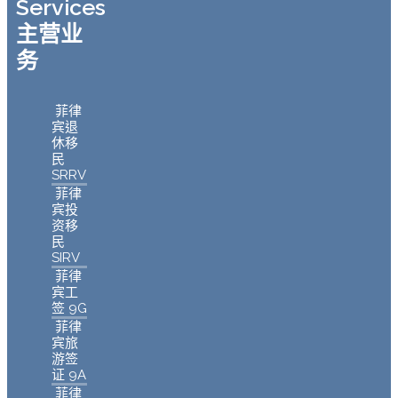
Services
主营业
务
菲律
宾退
休移
民
SRRV
菲律
宾投
资移
民
SIRV
菲律
宾工
签 9G
菲律
宾旅
游签
证 9A
菲律