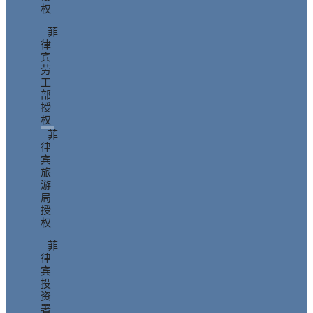
权
菲
律
宾
劳
工
部
授
权
菲
律
宾
旅
游
局
授
权
菲
律
宾
投
资
署