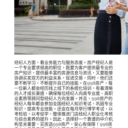
经纪人方面，看业务能力与服务态度。房产经纪人是
一个专业要求很高的职位，既要为客户提供最专业的
房产知识，提供最丰富的房源信息与资讯，又要能够
协调买卖双方的利益关系，促进交易，同时，他们还
要不断学习，不断提升自己的技能。在998房产，每
一位新人都会经历线上线下的系统化培训，有着清晰
的人才成长渠道，确保每位经纪人向高专业度、高职
业素质等顾问型经纪人方向发展。并且，998房产的
经纪人每年都会参加全国经纪人知识考试，巩固专业
知识，提高专业技能。还会在每月举行博学考试，以
考检验，以考促学，整体推进门店经纪人职业化考核
与综合素养的提升。因此，选择好一个靠谱的中介机
构至关重要，买房选998房产，安心有保障！998房