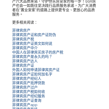
产六大品质承诺，守护你买房安家的每一步！998房
产也会一如既往坚决践行品质服务承诺，为广大消费
者在“置业安家”的道路上提供更专业、更放心的品质
服务。
更多相关阅读：
菲律宾房产
菲律宾房产证和房产证防伪
菲律宾房产税
菲律宾房产证英文如何说
菲律宾房产中介
中国人在菲律宾买房子的房产税
菲律宾房产是永久的吗？
菲律宾房产达人
菲律宾房产证
外国人如何申请菲律宾房产证
菲律宾房产证如何加名字
菲律宾房产经纪人
菲律宾房产抵押贷款
菲律宾房产过户
菲律宾房产税如何收
菲律宾房产经纪服务
菲律宾房产证查询
菲律宾房产app