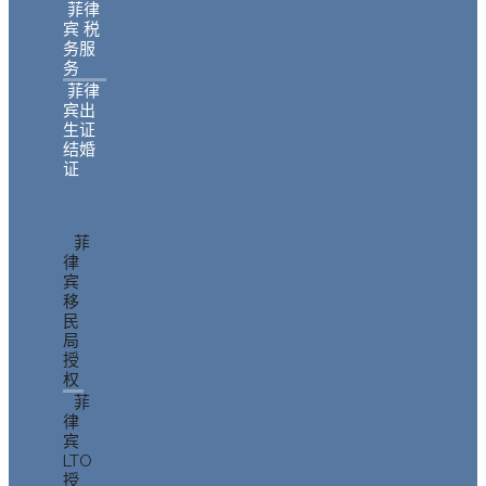
菲律
宾 税
务服
务
菲律
宾出
生证
结婚
证
菲
律
宾
移
民
局
授
权
菲
律
宾
LTO
授