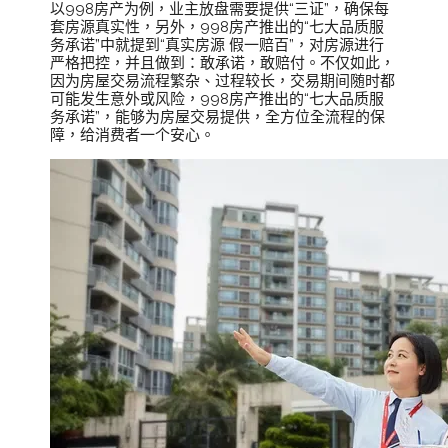
以998房产为例，业主放盘需要提供“三证”，确保每
套房源真实性，另外，998房产推出的“七大品质服
务承诺”中就提到“真实房源 假一赔百”，对房源进行
严格把控，并且做到：敢承诺，敢赔付。不仅如此，
因为房屋交易流程繁杂、过程较长，交易期间随时都
可能发生意外或风险，998房产推出的“七大品质服
务承诺”，能够为房屋交易提供，全方位全流程的保
障，给消费者一个安心。