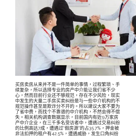
买房卖房从来并不是一件简单的事情，过程繁琐、手
续复杂，所以选择专业的房产中介能让我们省不少
心，然而目前行业还不够规范，存在不少风险，现实
中发生的大量二手房买卖纠纷是与一些中介机构的不
规范操作甚至是欺诈分不开的。所以建议大家不要为
了省中费，而找个不靠谱的中介机构，不然会得不偿
失。相关机构调查数据显示，目前国内有近9万家房
产中介企业，在三千多名受访者中，遭遇过交易纠纷
的比例高达7成，遭遇过“假房源”的占35.7%，押金被
非法扣押的租户有42.5%，遭遇威胁，发生口角纠纷