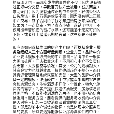
的有16.23%。而现实发生的事件也不少：因为没有通
过正规中介交易，导致百万认筹金被吞，钱房两空，
求助无门；因为没有通过正规中介交易，轻信经纪人
口头承诺，数十万买房款要不回；因为没有通过正规
中介交易，签了合同给了钱才知道婚房原来是凶宅。
如果为了一点侥幸、为了省点小钱，选错了中介，不
仅可能辛苦积攒的钱打水漂，还可能落个无家可归的
下场，或者杠上遥遥无期的官司，这些都是不值得
的。
那应该如何选择靠谱的房产中介呢？
可以从企业、服
务及经纪人三个方面考量判断。
企业方面，品牌中介
企业要比规模小收费低的中介靠谱。品牌中介一般实
力更加雄厚，门店数量众多。不用担心中介不负责任
耍无赖，人去楼空等情况。其次，公司的规模越大，
其资金实力也就越雄厚，操作也越趋向于规范。而且
其资源管理网络系统就更加完善，大型的品牌中介具
备一定的规模，渠道较广，手中掌握着丰富的客户信
息和房源信息，能够满足多样化、个性化、特色化消
费者的需求，为客户提供快速优质服务。房源信息管
理更严格，不仅能找到满意的房子，也不用担心信息
被滥用。服务方面，要看提供的服务与收费的中介费
是否对等。比如一直被消费者看重的房源信息真实
性，即是影响中介诚信的指标，也是体现中介服务质
量的要素，所以要选择能够保证房源真实性的中介。