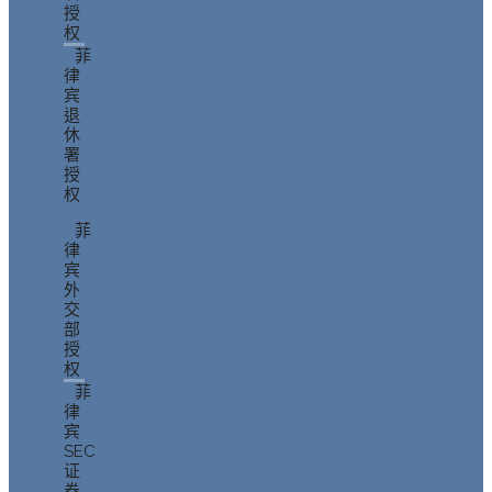
授
权
菲
律
宾
退
休
署
授
权
菲
律
宾
外
交
部
授
权
菲
律
宾
SEC
证
券