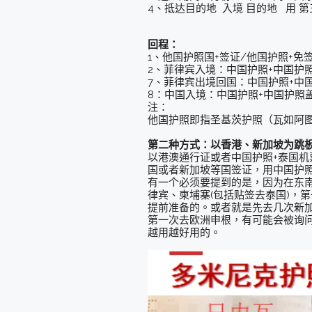
4、抵达目的地 入境 目的地 用 
回程：
1、他国护照国+签证/他国护照+免
2、菲律宾入境：中国护照+中国护
7、菲律宾出境回国：中国护照+中
8：中国入境：中国护照+中国护照
注：
他国护照即指圣基茨护照（瓦如阿图护
第二种方式：以香港、新加坡为跳
以港澳通行证或者中国护照+泰国
国或者新加坡等国签证，用中国护
有一个必须要提到的是，因为在东
律宾、柬埔寨(包括贴签去泰国)，
提前准备的。或者就是先去几次新
第一次去欧洲申根，有可能会被询
越用越好用的。