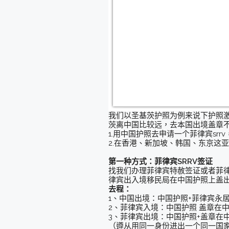
我们以圣基茨护照为例来说下护照
茨离中国比较远，去本国出境盖章
1.用中国护照去申请一个菲律宾srr
2.在香港、新加坡、韩国、东京这
第一种方式：菲律宾SRRV签证
找我们办理菲律宾特赦签证或者菲律
律宾出入境移民局在中国护照上盖
去程：
1、中国出境：中国护照+菲律宾永
2、菲律宾入境：中国护照 盖章在
3、菲律宾出境：中国护照+盖章在
（遵从用同一身份进出一个同一国