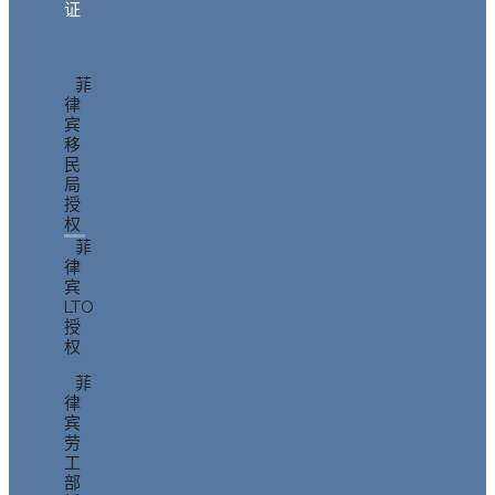
证
菲
律
宾
移
民
局
授
权
菲
律
宾
LTO
授
权
菲
律
宾
劳
工
部