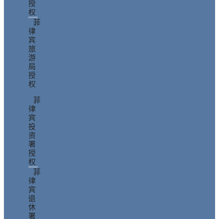
授
权
菲
律
宾
旅
游
局
授
权
菲
律
宾
投
资
署
授
权
菲
律
宾
退
休
署