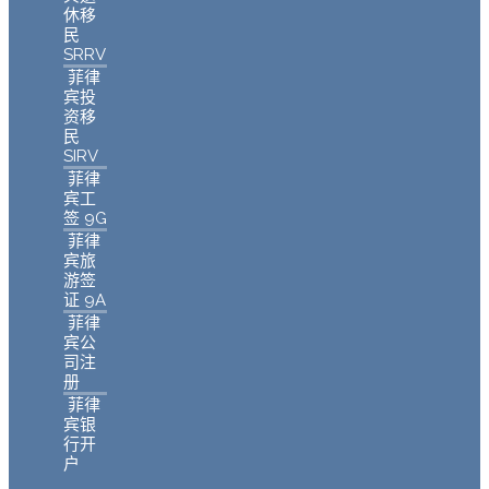
休移
民
SRRV
菲律
宾投
资移
民
SIRV
菲律
宾工
签 9G
菲律
宾旅
游签
证 9A
菲律
宾公
司注
册
菲律
宾银
行开
户