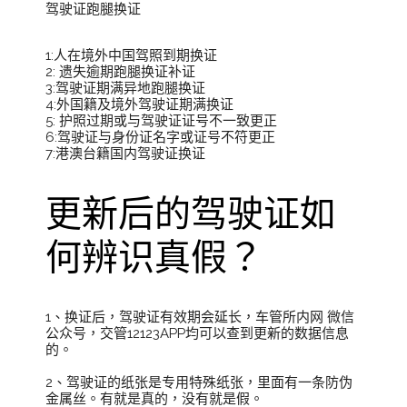
驾驶证跑腿换证
1:人在境外中国驾照到期换证
2: 遗失逾期跑腿换证补证
3:驾驶证期满异地跑腿换证
4:外国籍及境外驾驶证期满换证
5: 护照过期或与驾驶证证号不一致更正
6:驾驶证与身份证名字或证号不符更正
7:港澳台籍国内驾驶证换证
更新后的驾驶证如
何辨识真假？
1、换证后，驾驶证有效期会延长，车管所内网 微信
公众号，交管12123APP均可以查到更新的数据信息
的。
2、驾驶证的纸张是专用特殊纸张，里面有一条防伪
金属丝。有就是真的，没有就是假。