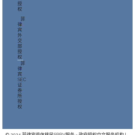
授
权
菲
律
宾
外
交
部
授
权
菲
律
宾
SEC
证
券
所
授
权
© 2024 菲律宾退休移民SRRV服务 - 政府授权中文服务机构 |