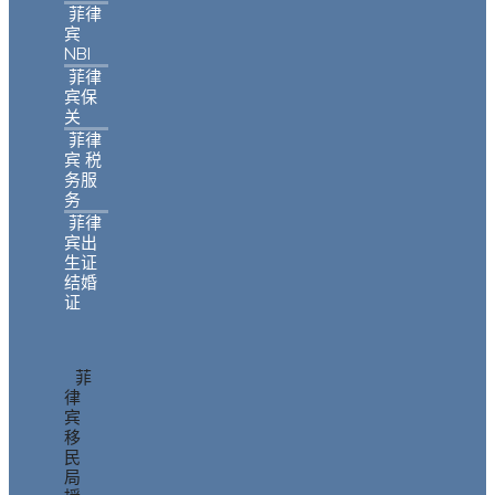
菲律
宾
NBI
菲律
宾保
关
菲律
宾 税
务服
务
菲律
宾出
生证
结婚
证
菲
律
宾
移
民
局