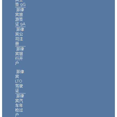
签 9G
菲律
宾旅
游签
证 9A
菲律
宾公
司注
册
菲律
宾银
行开
户
菲律
宾
LTO
驾驶
证
菲律
宾汽
车年
检过
户