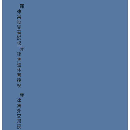
菲
律
宾
投
资
署
授
权
菲
律
宾
退
休
署
授
权
菲
律
宾
外
交
部
授