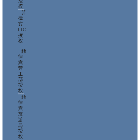
授
权
菲
律
宾
LTO
授
权
菲
律
宾
劳
工
部
授
权
菲
律
宾
旅
游
局
授
权