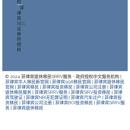
权
菲
律
宾
SEC
证
券
所
授
权
© 2024 菲律宾退休移民SRRV服务 - 政府授权中文服务机构 |
菲律宾华人移民新官网
|
菲律宾998移民官网
|
菲律宾退休移民
官网
|
菲律宾移民
|
菲律宾投资移民
|
菲律宾公司注册
|
菲律宾
退休移民服务
|
菲律宾SRRV服务
|
菲律宾SIRV投资移民
|
菲律
宾驾驶证
|
菲律宾NBI无犯罪证明
|
菲律宾汽车过户
|
菲律宾投
资移民
|
菲律宾公司注册
|
菲律宾BOI投资移民
|
菲律宾SRRV服
务
|
菲律宾退休移民