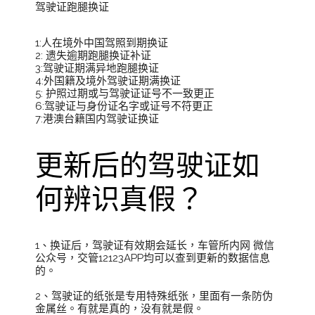
驾驶证跑腿换证
1:人在境外中国驾照到期换证
2: 遗失逾期跑腿换证补证
3:驾驶证期满异地跑腿换证
4:外国籍及境外驾驶证期满换证
5: 护照过期或与驾驶证证号不一致更正
6:驾驶证与身份证名字或证号不符更正
7:港澳台籍国内驾驶证换证
更新后的驾驶证如
何辨识真假？
1、换证后，驾驶证有效期会延长，车管所内网 微信
公众号，交管12123APP均可以查到更新的数据信息
的。
2、驾驶证的纸张是专用特殊纸张，里面有一条防伪
金属丝。有就是真的，没有就是假。