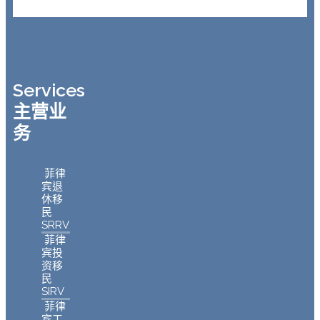
Services
主营业
务
菲律
宾退
休移
民
SRRV
菲律
宾投
资移
民
SIRV
菲律
宾工