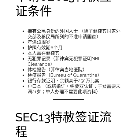
证条件
拥有公民身份的外国人士 （除了菲律宾国家外
交部及移民局所列的不准申请国家）
年满18周岁
护照有效期6个月
本人需在菲律宾
无犯罪记录（菲律宾无犯罪证明NBI
Clearance）
体检报告（菲律宾当地医院）
检疫报告（Bureau of Quarantine）
银行存款证明，余额高于250万比索
户口本 （或结婚证，需要双认证；子女需要未
满21岁；单人办理不需要此项资料）
SEC13特赦签证流
程