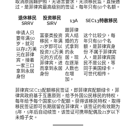
取消原国藉护照，无语言要求，无须移民监，直接通
过，是菲律宾最高级别的签证，每年只有50个名额。
退休移民
投资移民
13A
SEC13特赦移民
SRRV
SIRV
跟菲律
申请人只
富豪类投资
宾人结
这个比较少，每
要年满50
移民，年满
婚的方
年只有50个名
岁，就可
21岁即可以
式拿到
额，是菲律宾身
以存2万美
投资7.5万美
的永
份 不属于菲律宾
元在菲律
元的方式在
居，现
人，是菲律宾国
宾，接着
菲律宾，进
在逐渐
民不是公民，等
一家三口
而拿到永居
人数也
同于美国绿卡，
拿到永居
身份
在增
可世代相传。
身份
加。
菲律宾SEC13配额移民签证，即菲律宾配额绿卡，菲
律宾政府基于互惠原则，给予外国公民移民的特权，
每年给予每个国家50个配额。获得该移民特权，取得
移民签证即可长期居留在菲律宾，该签证的有效期为
5年，5年后自动续签，该签证可携带配偶及21岁以下
未婚子女。