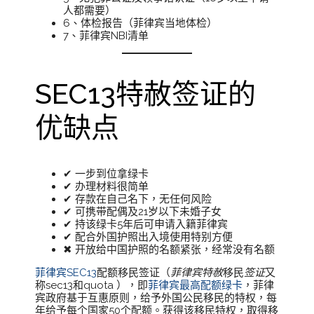
人都需要）
6、体检报告（菲律宾当地体检）
7、菲律宾NBI清单
SEC13特赦签证的
优缺点
✔ 一步到位拿绿卡
✔ 办理材料很简单
✔ 存款在自己名下，无任何风险
✔ 可携带配偶及21岁以下未婚子女
✔ 持该绿卡5年后可申请入籍菲律宾
✔ 配合外国护照出入境使用特别方便
✖ 开放给中国护照的名额紧张，经常没有名额
菲律宾SEC13
配额移民签证（
菲律宾特赦
移民
签证
又
称sec13和quota ），即
菲律宾最高配额绿卡
，菲律
宾政府基于互惠原则，给予外国公民移民的特权，每
年给予每个国家50个配额。获得该移民特权，取得移