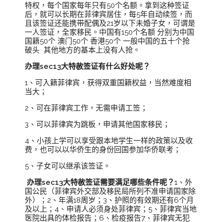
特权，每个国家每年只有50个名额。拿到这种签证
后，就可以长期在菲律宾居住，每5年自动续签，而
且该签证还能携带配偶及21岁以下未婚子女，可谓是
一人签证，全家移民。中国有150个名额 分别为中国
国籍50个 澳门50个 香港50个 一般中国的五十个抢
破头 其他地方的基本上没有人抢。
办理sec13大特赦签证有什么好处呢？
1、可入籍菲律宾，获得双重国籍权益，当然难度相
当大；
2、可在菲律宾工作，无需申请工签；
3、可以菲律宾为跳板，申请其他国家移民；
4、小孩上学可以享受跟本地学生一样的政策以及收
费，也可以以华侨生的身份回国参加华侨联考；
5、子女可以继承该签证。
办理sec13大特赦签证需要满足哪些条件呢？
1、外
国公民（菲律宾外交部及移民局所列不准申请国家除
外）；2、年满18周岁；3、护照的有效期还有6个月
及以上；4、申请人必须身处菲律宾；5、菲律宾当地
医院出具的体检报告；6、检疫报告7、菲律宾无犯