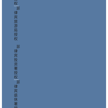
权
菲
律
宾
旅
游
局
授
权
菲
律
宾
投
资
署
授
权
菲
律
宾
退
休
署