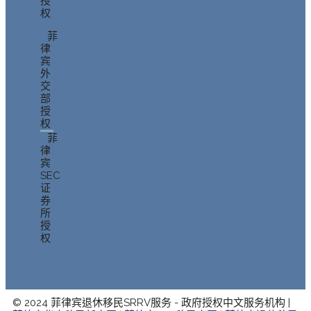
授
权
菲
律
宾
外
交
部
授
权
菲
律
宾
SEC
证
券
所
授
权
© 2024 菲律宾退休移民SRRV服务 - 政府授权中文服务机构 |