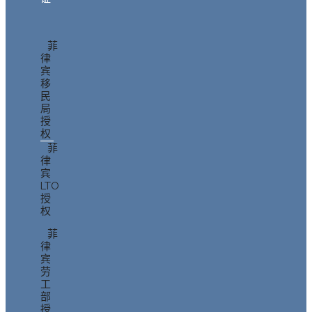
菲
律
宾
移
民
局
授
权
菲
律
宾
LTO
授
权
菲
律
宾
劳
工
部
授