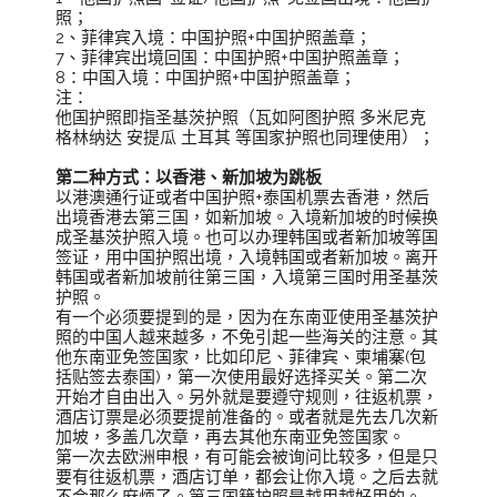
照；
2、菲律宾入境：中国护照+中国护照盖章；
7、菲律宾出境回国：中国护照+中国护照盖章；
8：中国入境：中国护照+中国护照盖章；
注：
他国护照即指圣基茨护照（瓦如阿图护照 多米尼克
格林纳达 安提瓜 土耳其 等国家护照也同理使用）；
第二种方式：以香港、新加坡为跳板
以港澳通行证或者中国护照+泰国机票去香港，然后
出境香港去第三国，如新加坡。入境新加坡的时候换
成圣基茨护照入境。也可以办理韩国或者新加坡等国
签证，用中国护照出境，入境韩国或者新加坡。离开
韩国或者新加坡前往第三国，入境第三国时用圣基茨
护照。
有一个必须要提到的是，因为在东南亚使用圣基茨护
照的中国人越来越多，不免引起一些海关的注意。其
他东南亚免签国家，比如印尼、菲律宾、柬埔寨(包
括贴签去泰国)，第一次使用最好选择买关。第二次
开始才自由出入。另外就是要遵守规则，往返机票，
酒店订票是必须要提前准备的。或者就是先去几次新
加坡，多盖几次章，再去其他东南亚免签国家。
第一次去欧洲申根，有可能会被询问比较多，但是只
要有往返机票，酒店订单，都会让你入境。之后去就