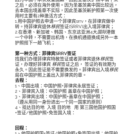
之后，必须在海外使用。因为圣基茨离中国比较远，
去本国出境盖章不实际，因此圣基茨新护照第一次使
用时主要有2种激活方式：
1.用中国护照去申请一个菲律宾srrv，在菲律宾做中
转。持菲律宾退休
移民
签证(SRRV)出入境菲律宾；
2.在香港、新加坡、韩国、东京这亚洲4大
国际
港做
一个中转，不需要出机场，在换机通道换成另外一本
护照搭下一趟飞机；
第一种方式：菲律宾SRRV签证
找我们办理菲律宾特赦签证或者菲律宾退休
移民
签
证，办理好菲律宾
移民
签证之后， 签证的有效期为
永久。因此签证是不需要换发的。菲律宾出入境
移民
局在中国护照上盖出入菲律宾的章。
去程：
1、中国出境：中国护照+菲律宾永居签证；
2、菲律宾入境：中国护照 盖章在中国护照；
3、菲律宾出境：中国护照+盖章在中国护照；
（遵从用同一身份进出一个同一国家的原则）
4、抵达目的地 入境 目的地 用 第三国他国护照国
+签证/他国护照+免签国入境：
回程：
1、他国护照国+签证/他国护照+免签国出境：他国护