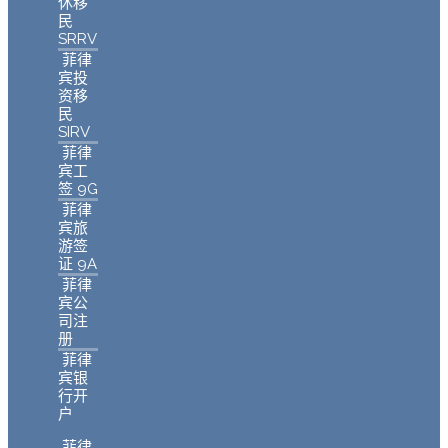
休移
民
SRRV
菲律
宾投
资移
民
SIRV
菲律
宾工
签 9G
菲律
宾旅
游签
证 9A
菲律
宾公
司注
册
菲律
宾银
行开
户
菲律