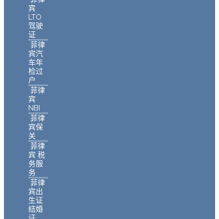
宾
LTO
驾驶
证
菲律
宾汽
车年
检过
户
菲律
宾
NBI
菲律
宾保
关
菲律
宾 税
务服
务
菲律
宾出
生证
结婚
证