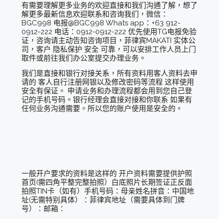
有需要理解更多业务的欢迎直接和我们沟通了解，想了
解更多最新信息欢迎联系和咨询我们，微信：
BGC998 电报@BGC998 Whats app：+63 912-
0912-222 电话：0912-0912-222 优先使用TG电报免验
证，咨询请主动告知咨询项目，菲律宾MAKATI 实体公
司，客户 隐私保护 安全 可靠，可以安排工作人员上门
取件或前往我们办公室提交办理业务。
我们是直接和银行对接关系，所有资料用客人资料去申
请的 客人自行注册网银以及修改密码等流程 这样使用
安全有保证。 申请业务和办理流程都会用到您自己登
记的手机号码。银行经理会直接对接和你联系 如果有
任何业务沟通需要。所以您的账户使用是安全的。
一般开户要求的资料是这样的 开户资料需要提供护照
首页(需四角平整完整拍照）白底照片长期签证正反面
拍照TIN卡（如有）手机号码：母亲姓名拼音：中国地
址(无需特别具体）：菲律宾地址（需要具体到门牌
号）：邮箱：