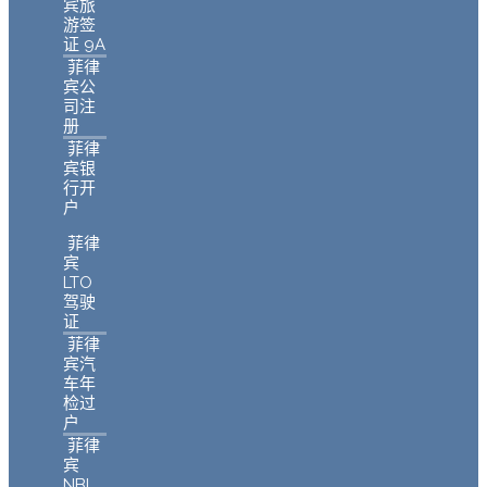
宾旅
游签
证 9A
菲律
宾公
司注
册
菲律
宾银
行开
户
菲律
宾
LTO
驾驶
证
菲律
宾汽
车年
检过
户
菲律
宾
NBI