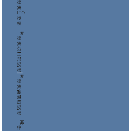
律
宾
LTO
授
权
菲
律
宾
劳
工
部
授
权
菲
律
宾
旅
游
局
授
权
菲
律