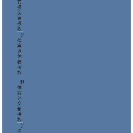
宾
投
资
署
授
权
菲
律
宾
退
休
署
授
权
菲
律
宾
外
交
部
授
权
菲
律