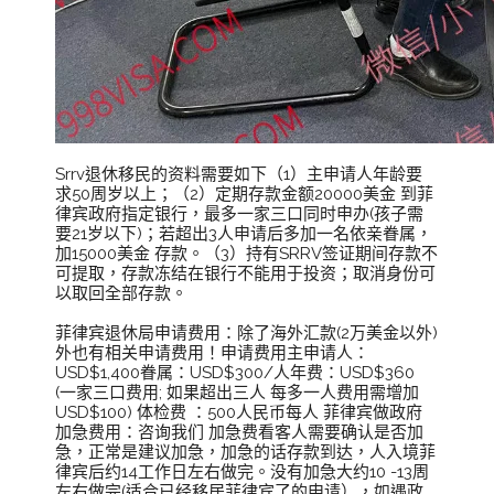
Srrv退休移民的资料需要如下（1）主申请人年龄要
求50周岁以上；（2）定期存款金额20000美金 到菲
律宾政府指定银行，最多一家三口同时申办(孩子需
要21岁以下)；若超出3人申请后多加一名依亲眷属，
加15000美金 存款。（3）持有SRRV签证期间存款不
可提取，存款冻结在银行不能用于投资；取消身份可
以取回全部存款。
菲律宾退休局申请费用：除了海外汇款(2万美金以外)
外也有相关申请费用！申请费用主申请人：
USD$1,400眷属：USD$300/人年费：USD$360
(一家三口费用; 如果超出三人 每多一人费用需增加
USD$100) 体检费 ：500人民币每人 菲律宾做政府
加急费用：咨询我们 加急费看客人需要确认是否加
急，正常是建议加急，加急的话存款到达，人入境菲
律宾后约14工作日左右做完。没有加急大约10 -13周
左右做完(适合已经移居菲律宾了的申请），如遇政