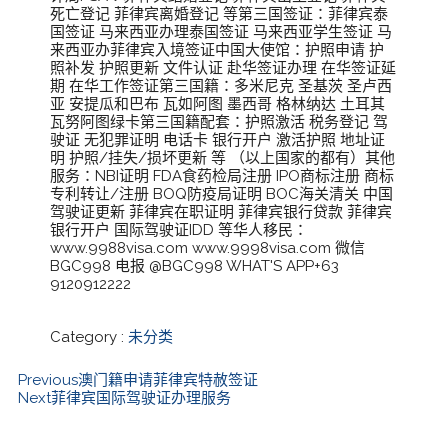
死亡登记 菲律宾离婚登记 等第三国签证：菲律宾泰
国签证 马来西亚办理泰国签证 马来西亚学生签证 马
来西亚办菲律宾入境签证中国大使馆：护照申请 护
照补发 护照更新 文件认证 赴华签证办理 在华签证延
期 在华工作签证第三国籍：多米尼克 圣基茨 圣卢西
亚 安提瓜和巴布 瓦如阿图 墨西哥 格林纳达 土耳其
瓦努阿图绿卡第三国籍配套：护照激活 税务登记 驾
驶证 无犯罪证明 电话卡 银行开户 激活护照 地址证
明 护照/挂失/损坏更新 等 （以上国家的都有）其他
服务：NBI证明 FDA食药检局注册 IPO商标注册 商标
专利转让/注册 BOQ防疫局证明 BOC海关清关 中国
驾驶证更新 菲律宾在职证明 菲律宾银行贷款 菲律宾
银行开户 国际驾驶证IDD 等华人移民：
www.9988visa.com www.9998visa.com 微信
BGC998 电报 @BGC998 WHAT'S APP+63
9120912222
Category :
未分类
Previous
澳门籍申请菲律宾特赦签证
Next
菲律宾国际驾驶证办理服务