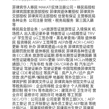
菲律宾华人移民 MAKATI实体注册公司，移民局授权
菲律宾国家旅游部授权 菲律宾退休署授权 菲律宾外
交部授权 菲律宾司法部授权 信誉有保证 主营移民局
各种业务 公司注册 财税，税务局服务 第三国入籍
等 .
移民局全部业务：9A旅游签证旅游签证 入境保关 机
场捞人 出入境记录补录 特赦签证 13A结婚签证 TRV
9F 学生签证 9G工签办理，黑名单查询/清除 退休移
民 投资移民 ASRV 工签降签 AEP办理 ACR I-CARD
更新 年检 补办 菲律宾遣返otl业务 菲律宾签证续签
逾期罚款处理 退休移民 投资移民 菲律宾各种签证查
询 ECC清关 旅游签证延期 原有长期签证更换国籍 落
地签证疑难杂症 SRRV更新 SRRV取消 MCL21特赦交
通部LTO：汽车年检 车牌 OR/CR补办 和 汽车过户
驾驶证 驾驶证新办 驾驶证更新 中国驾照换菲律宾驾
驶证 CDE考试包过 等房产局：房产入户/过户 房产
贷款 房产抵押/解除抵押 地基税 等外交部DFA：菲
律宾护照 菲律宾文件认证 菲律宾海外领馆文件认证
等税务局BIR：企业所得税 企业审计 个人所得税 发
票印制 税卡TIN 等市政府CH：建筑许可 卫生许可 营
业许可 装修许可 消防许可 地基税 等工贸部
SEC/DTI：公司注册 公司变更 等劳工部DOL：AEP
员工登记 员工开除登记 海外员工登记 AEP取消 等统
计局PSA：菲律宾结婚登记 菲律宾出生登记 菲律宾