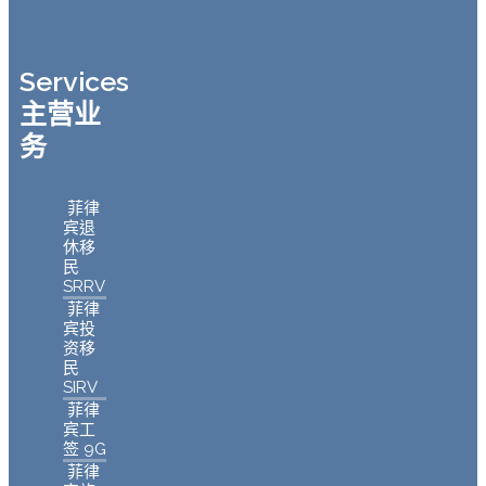
Services
主营业
务
菲律
宾退
休移
民
SRRV
菲律
宾投
资移
民
SIRV
菲律
宾工
签 9G
菲律