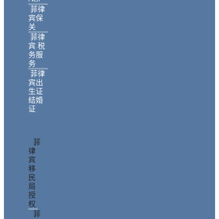
菲律
宾保
关
菲律
宾 税
务服
务
菲律
宾出
生证
结婚
证
菲
律
宾
移
民
局
授
权
菲