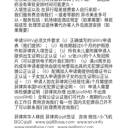
府没有审批安排时间可能更久。
入境签证以及 在菲行程差旅费客人自行承担。
我们服务费咨询我们 。或者等额的 菲币美金多可
以。服务包括：机场接送酒店预定（如果需要）移民
局送签 处理签证退休署代办客人外岛旅游安排（如
果需要）
申请SRRV必须文件要求（1）正确填写的SRRV申请
表（我们提供）；（2）有效期超过6个月的护照原
件和菲律宾入境签证；（3）所有未儿童附属申请人
提供出生证明公正认证（4）12张2X2的个人免冠照
片（可以提供电子照片我们制作）（5）满18周岁后
的成年申请者提供由居住地警局出具的无犯罪证明并
做公正认证；（6）配偶加入申请需提供结婚证书公
正认证，子女加入申请提供子女的出生证明公正认
证。（7）申请人如在菲律宾已经居住满1个月需提供
菲律宾本国NBI无犯罪记录证明。（8）申请人需要
体检健康证明（菲律宾办理 出席500RMB 不出席
1500RMB ）全程公证认证我们可代办，周期约20左
右工作日 费用咨询我们 每一份 国内无犯罪自己开不
了可以联系我们处理费用咨询我们.
菲律宾华人移民 菲律宾998签证 咨询 微信/小飞机
BGC998 www.9988visa.com www.srrv.info
www.9998visa.com www.998srrv.com