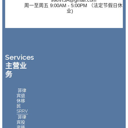
998VISA@gmail.com
周一至周五 9:00AM - 5:00PM （法定节假日休
业)
Services
主营业
务
菲律
宾退
休移
民
SRRV
菲律
宾投
资移