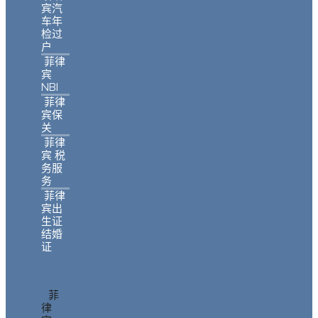
宾汽
车年
检过
户
菲律
宾
NBI
菲律
宾保
关
菲律
宾 税
务服
务
菲律
宾出
生证
结婚
证
菲
律