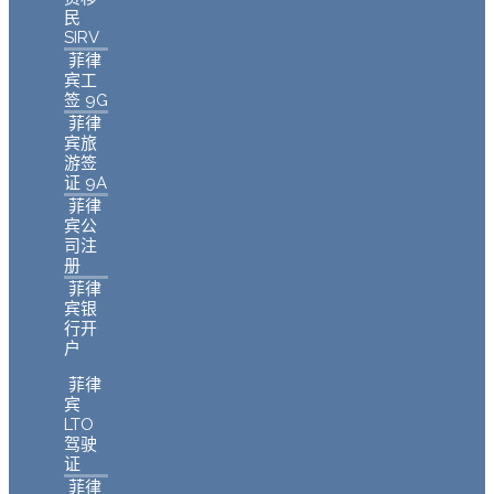
民
SIRV
菲律
宾工
签 9G
菲律
宾旅
游签
证 9A
菲律
宾公
司注
册
菲律
宾银
行开
户
菲律
宾
LTO
驾驶
证
菲律