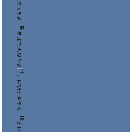
游
局
授
权
菲
律
宾
投
资
署
授
权
菲
律
宾
退
休
署
授
权
菲
律
宾