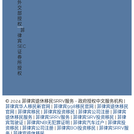
外
交
部
授
权
菲
律
宾
SEC
证
券
所
授
权
© 2024 菲律宾退休移民SRRV服务 - 政府授权中文服务机构 |
菲律宾华人移民新官网
|
菲律宾998移民官网
|
菲律宾退休移民
官网
|
菲律宾移民
|
菲律宾投资移民
|
菲律宾公司注册
|
菲律宾
退休移民服务
|
菲律宾SRRV服务
|
菲律宾SIRV投资移民
|
菲律
宾驾驶证
|
菲律宾NBI无犯罪证明
|
菲律宾汽车过户
|
菲律宾投
资移民
|
菲律宾公司注册
|
菲律宾BOI投资移民
|
菲律宾SRRV服
务
|
菲律宾退休移民