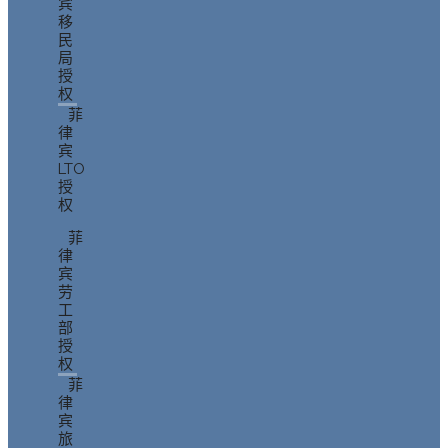
宾
移
民
局
授
权
菲
律
宾
LTO
授
权
菲
律
宾
劳
工
部
授
权
菲
律
宾
旅