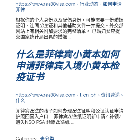
https://www.9988visa.com › 行业动态 › 如何申请
菲律...
根据你的个人身份以及配偶身份，可能需要一份婚姻
证明，连同
出生
证和其他辅助文件一并提交。外交部
网站上有相关附加要求的完整清单。 已婚妇女应提
交国家统计局出具的婚姻 ...
什么是菲律宾小黄本如何
申请菲律宾入境小黄本检
疫证书
https://www.9988visa.com › t-en-ph › 资讯速递 ›
什么...
菲律宾
出生
的孩子如何办理
出生
证明和公证认证申请
护照回国入户口 ... 菲律宾
出生
纸证明新申请/ 补领/
遗失NSO PSA 菲籍
出生
纸 ...
Category :
未分类