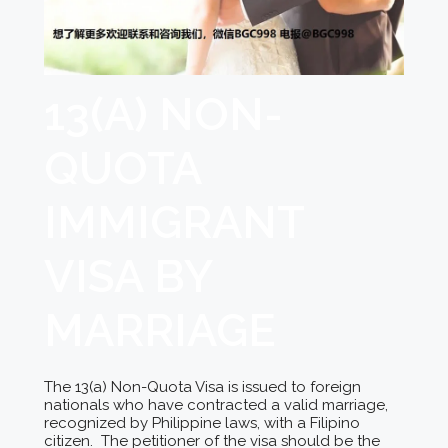
13(A) NON-
QUOTA
IMMIGRANT
VISA BY
MARRIAGE
The 13(a) Non-Quota Visa is issued to foreign
nationals who have contracted a valid marriage,
recognized by Philippine laws, with a Filipino
citizen. The petitioner of the visa should be the