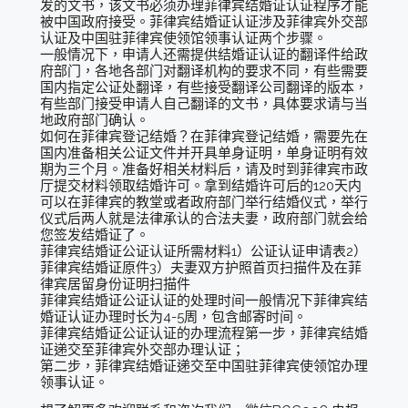
发的文书，该文书必须办理菲律宾结婚证认证程序才能
被中国政府接受。菲律宾结婚证认证涉及菲律宾外交部
认证及中国驻菲律宾使领馆领事认证两个步骤。
一般情况下，申请人还需提供结婚证认证的翻译件给政
府部门，各地各部门对翻译机构的要求不同，有些需要
国内指定公证处翻译，有些接受翻译公司翻译的版本，
有些部门接受申请人自己翻译的文书，具体要求请与当
地政府部门确认。
如何在菲律宾登记结婚？在菲律宾登记结婚，需要先在
国内准备相关公证文件并开具单身证明，单身证明有效
期为三个月。准备好相关材料后，请及时到菲律宾市政
厅提交材料领取结婚许可。拿到结婚许可后的120天内
可以在菲律宾的教堂或者政府部门举行结婚仪式，举行
仪式后两人就是法律承认的合法夫妻，政府部门就会给
您签发结婚证了。
菲律宾结婚证公证认证所需材料1）公证认证申请表2）
菲律宾结婚证原件3）夫妻双方护照首页扫描件及在菲
律宾居留身份证明扫描件
菲律宾结婚证公证认证的处理时间一般情况下菲律宾结
婚证认证办理时长为4-5周，包含邮寄时间。
菲律宾结婚证公证认证的办理流程第一步，菲律宾结婚
证递交至菲律宾外交部办理认证；
第二步，菲律宾结婚证递交至中国驻菲律宾使领馆办理
领事认证。