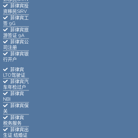
菲律宾投
资移民SIRV
菲律宾工
签 9G
菲律宾旅
游签证 9A
菲律宾公
司注册
菲律宾银
行开户
菲律宾
LTO驾驶证
菲律宾汽
车年检过户
菲律宾
NBI
菲律宾保
关
菲律宾
税务服务
菲律宾出
生证 结婚证