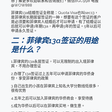
想了解更多欢迎联系和咨询我们，微信BGC998 电报
@WOW888
菲律宾13a结婚签证全称是：Quota Visa也叫sec13，
是菲律宾长期居留签证的一种，想要有这个签证的客户
是必须要和菲律宾人结婚后才可以申请，有了结婚证以
后就可以申请1年期13a，再申请5年的签证。5年以后可
申请永久签证。
二：菲律宾13a签证的用途
是什么？
1.菲律宾的13a永居签证，可以无限制的出入境菲律
宾，不用办理签证
2.办理了13a签证过上五年可以申请菲律宾的华侨身
份，享受菲律宾的政策
3.自己出生的小孩在菲律宾上知名大学分数线低很多，
很有优势
4.五年之后可以加入菲律宾的华侨商会，享受待遇
5.成为华侨以后可以在菲律宾买地，做生意。