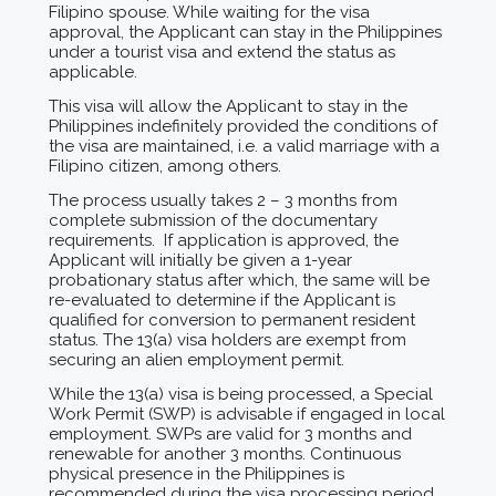
Filipino spouse. While waiting for the visa
approval, the Applicant can stay in the Philippines
under a tourist visa and extend the status as
applicable.
This visa will allow the Applicant to stay in the
Philippines indefinitely provided the conditions of
the visa are maintained, i.e. a valid marriage with a
Filipino citizen, among others.
The process usually takes 2 – 3 months from
complete submission of the documentary
requirements. If application is approved, the
Applicant will initially be given a 1-year
probationary status after which, the same will be
re-evaluated to determine if the Applicant is
qualified for conversion to permanent resident
status. The 13(a) visa holders are exempt from
securing an alien employment permit.
While the 13(a) visa is being processed, a Special
Work Permit (SWP) is advisable if engaged in local
employment. SWPs are valid for 3 months and
renewable for another 3 months. Continuous
physical presence in the Philippines is
recommended during the visa processing period