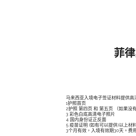
菲律
马来西亚入境电子签证材料提供高
1护照首页
2护照 第四页 和 第五页 （如果没
3 彩色白底高清电子照片
4 国内身份证正反面
5 疫苗证明 (如有可以提供)以上
3个月有效，入境有效期30天。费用咨询