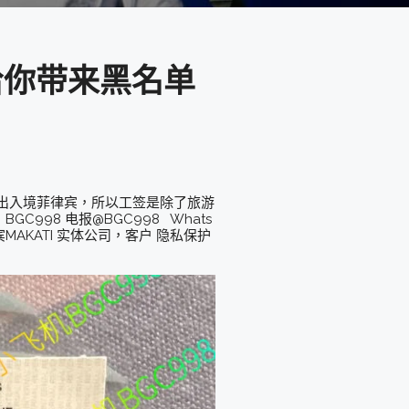
给你带来黑名单
出入境菲律宾，所以工签是除了旅游
98 电报@BGC998 Whats
律宾MAKATI 实体公司，客户 隐私保护