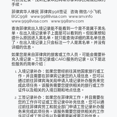
手续。
菲律宾华人移民 菲律宾998签证 咨询 微信/小飞机
BGC998 www.9988visa.com www.srrv.info
www.9998visa.com www.998srrv.com
查询菲律宾出入境记录能不能看到一个是不是属于黑名
单，在出入境记录单子上面是可以看到的。但如果想知
道什么原因进入黑名单，就只能查询详细的黑名单信息
了，在出入境记录上只会标注一个人是黑名单，并没有
详细的信息。
如果您是来自菲律宾的旅客或工作人员，可能会需要补
充入境记录、工签记录或iCARD服务的记录。以下是这
些服务的简单介绍：
入境记录补办：如果您曾经前往其他国家旅行或工
作，并且需要在菲律宾记录您的入境信息，您可以
通过前往菲律宾海关局申请入境记录补办服务来完
成此项任务。该服务需要您提供相关的旅行或工作
证件以及相关的入境日期和地点信息。
工签记录补办：如果您在菲律宾工作，并且需要在
您的工作许可证或工签记录中补充信息，您可以通
过前往菲律宾劳工和就业部门申请工签记录补办服
务来完成此项任务。该服务需要您提供相关的工作
许可证或工签证件以及需要更新或更正的信息。