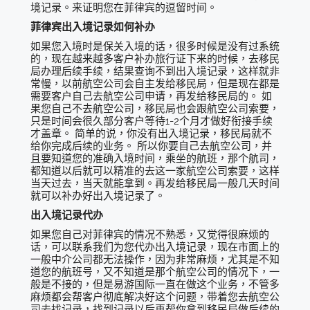
境记录。来证明您在菲律宾的逗留时间。
菲律宾出入境记录如何补办
如果您入境时是保关入境的话，很多时候是没有过系统
的，现在越来越多客户补办旅行证下来的时候，去移民
局办理后续手续，结果查询不到出入境记录，这样就非
常慢，以前航空公司会自主发给移民局，但是现在都是
需要客户自己去航空公司申请，再发给移民局的。 如
果您自己不去航空公司，移民局也会跟航空公司索要，
只是时间会很久部分客户等待1-2个月才做好衔接手续
才盖章。 简单的说，你没有出入境记录，移民局就不
给你完成后续的业务。 所以你要自己去航空公司，并
且要知道您的准确入境时间，乘坐的航班，那个航司，
都知道以后就可以精准的去这一家航空公司索要，这样
当天过去，当天就能拿到。再发给移民局一般几天时间
就可以补办好出入境记录了。
出入境记录代办
如果您自己对菲律宾的情况不熟悉，又觉得很麻烦的
话，可以联系我们为您代办出入境记录，现在市面上的
一般中介公司都无法操作，因为非常麻烦，尤其是不知
道您的航班号，又不知道是那个航空公司的情况下，一
般是不接的，但是易游国际一直在做这个业务，不管多
麻烦都会帮客户彻底解决好这个问题，带着您去航空公
司去找记录，找到记录以后再帮你拿到移民局做后续的