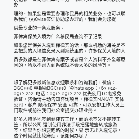
办
理的。如果您是需要办理移民局的相关业务，也可以联
系我们 998visa签证协助您办理的，我们会为您提
供最专业的一条龙服务。
菲律宾保关入境为什么移民局查询不了记录
如果您是保关入境到菲律宾的话，那么机场的海关是不
会把您的入境信息录入到系统里的，许多保关入境的人
员多数都是在菲律宾有案子或者是个人资料不齐全等原
因的，所以不录入到系统就不会太多的风险等。
想了解更多最新信息欢迎联系和咨询我们，微信：
BGC998 电报@BGC998 Whats app：+63 912-
0912-222 电话：0912-0912-222 优先使用TG电报免
验证，咨询请主动告知咨询项目，菲律宾MAKATI 实体
公司，客户 隐私保护 安全 可靠，可以安排工作人员上
门取件或前往我们办公室提交办理业务。
好多人持落地签到菲律宾工作，而落地签又不能转工
签，所以公司 强制使用非法手段把落地签转成旅游
签，结果当你想要跑路的时候，显 示无出入境记录，
这个时候就比较麻烦，该如何办呢？