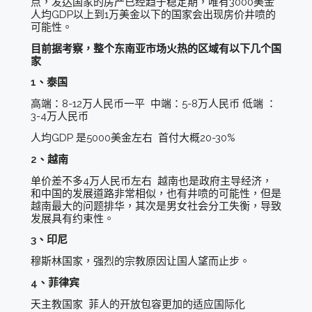
点，发达国家的房产已经趋于稳定期，唯有3000美金
人均GDP以上到1万美金以下的国家会出现房价井喷的
可能性。
目前据考察，整个东南亚市场火热的区域有以下几个国
家
1、泰国
高端：8-12万人民币一平 中端：5-8万人民币 低端 ：
3-4万人民币
人均GDP 是5000美金左右 首付大概20-30%
2、越南
单价差不多4万人民币左右 越南也是政府主导经济，
和中国的发展道路非常相似，也有井喷的可能性，但是
越南最大的问题排华，其次是男女社会分工失衡，导致
发展具有约束性。
3、印尼
穆斯林国家，强烈的宗教原因让国人望而止步。
4、菲律宾
天主教国家 菲人的开放包容更加的适应国际化