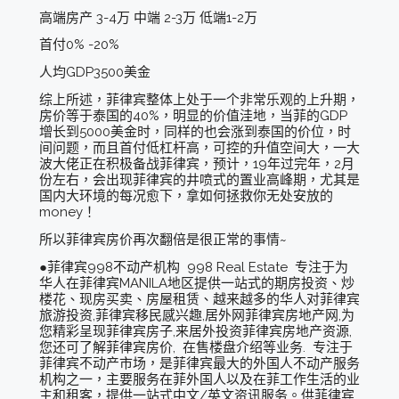
高端房产 3-4万 中端 2-3万 低端1-2万
首付0% -20%
人均GDP3500美金
综上所述，菲律宾整体上处于一个非常乐观的上升期，
房价等于泰国的40%，明显的价值洼地，当菲的GDP
增长到5000美金时，同样的也会涨到泰国的价位，时
间问题，而且首付低杠杆高，可控的升值空间大，一大
波大佬正在积极备战菲律宾，预计，19年过完年，2月
份左右，会出现菲律宾的井喷式的置业高峰期，尤其是
国内大环境的每况愈下，拿如何拯救你无处安放的
money！
所以菲律宾房价再次翻倍是很正常的事情~
●菲律宾998不动产机构 998 Real Estate 专注于为
华人在菲律宾MANILA地区提供一站式的期房投资、炒
楼花、现房买卖、房屋租赁、越来越多的华人对菲律宾
旅游投资,菲律宾移民感兴趣,居外网菲律宾房地产网,为
您精彩呈现菲律宾房子,来居外投资菲律宾房地产资源,
您还可了解菲律宾房价, 在售楼盘介绍等业务. 专注于
菲律宾不动产市场，是菲律宾最大的外国人不动产服务
机构之一，主要服务在菲外国人以及在菲工作生活的业
主和租客，提供一站式中文/英文资讯服务。供菲律宾