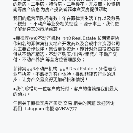
的新房、二手房、特价房、二手楼花、开发商、投资指
南等房产信息,为房产投资者菲律宾买房提供帮助.
我们的运营团队拥有数十年在菲律宾生活工作以及移民
、税务 、不动产等业务相关经验 、源于本土，我们更
了解菲律宾的市场动态。
●菲律宾998不动产机构 998 Real Estate 长期紧密协
作知名的菲律宾各大地产开发商以及合规中介资源公司
为主要合作伙伴，集合更多资源，能针对外国投资者提
供从不动产精选、不动产购买/出售/租凭/ 不动产交
付、不动产养护 等全方位管理服务；
菲律宾998不动产机构 998 Real Estate ，凭借着专
业与执着，不断提升客户体验，推动菲律宾行业的进
步，让房产交易变得更加轻松和愉悦！
●我们珍惜每一位客户的托付，客户的信赖是我们最大
的动力。
任何关于菲律宾房产买卖 交易 相关的问题 欢迎咨询
我们 Telegram 电报 @VBW777