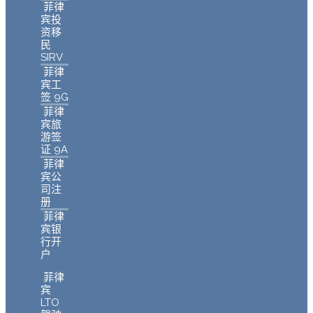
菲律
宾投
资移
民
SIRV
菲律
宾工
签 9G
菲律
宾旅
游签
证 9A
菲律
宾公
司注
册
菲律
宾银
行开
户
菲律
宾
LTO