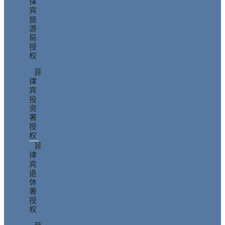
律
宾
旅
游
局
授
权
菲
律
宾
投
资
署
授
权
菲
律
宾
退
休
署
授
权