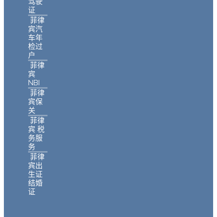
驾驶
证
菲律
宾汽
车年
检过
户
菲律
宾
NBI
菲律
宾保
关
菲律
宾 税
务服
务
菲律
宾出
生证
结婚
证