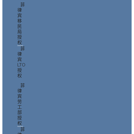
菲
律
宾
移
民
局
授
权
菲
律
宾
LTO
授
权
菲
律
宾
劳
工
部
授
权
菲