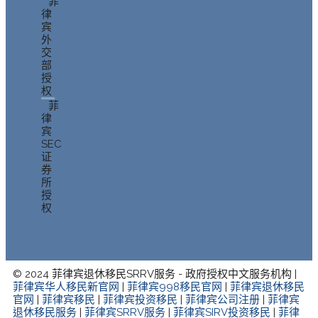
菲
律
宾
外
交
部
授
权
菲
律
宾
SEC
证
券
所
授
权
© 2024 菲律宾退休移民SRRV服务 - 政府授权中文服务机构 |
菲律宾华人移民新官网
|
菲律宾998移民官网
|
菲律宾退休移民
官网
|
菲律宾移民
|
菲律宾投资移民
|
菲律宾公司注册
|
菲律宾
退休移民服务
|
菲律宾SRRV服务
|
菲律宾SIRV投资移民
|
菲律