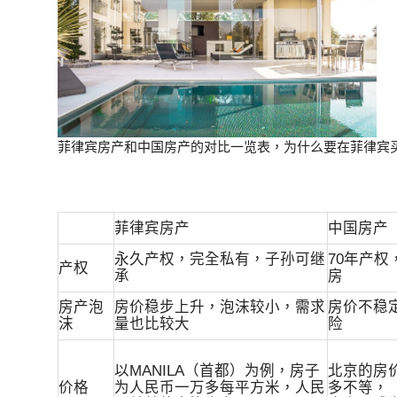
菲律宾房产和中国房产的对比一览表，为什么要在菲律宾
菲律宾房产
中国房产
永久产权，完全私有，子孙可继
70年产
产权
承
房
房产泡
房价稳步上升，泡沫较小，需求
房价不稳
沫
量也比较大
险
以MANILA（首都）为例，房子
北京的房价
价格
为人民币一万多每平方米，人民
多不等，