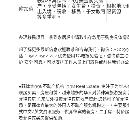
获菲律宾绿卡，5万美金购买房
产，享受包括子女生育，投资，
根据地段
附加值
出入境，税收，移民，子女教育
限资源
等多重利。
办理移民项目，拿到永居后申请取出存款用于购房具体情
想了解更多最新信息欢迎联系和咨询我们，微信：BGC998 电报@BG
话：0912-0912-222 优先使用TG电报免验证，咨询请
护 安全 可靠，可以安排工作人员上门取件或前往我们办
●菲律宾998不动产机构 998 Real Estate 专注
现房买卖、房屋租赁、越来越多的华人对菲律宾旅游投资,
菲律宾房子,来居外投资菲律宾房地产资源,您还可了解菲律
场，是菲律宾最大的外国人不动产服务机构之一，主要服
式中文/英文资讯服务。供菲律宾的新房、二手房、特价房
者菲律宾买房提供帮助.