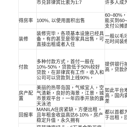
币兑菲律宾比索为1:7
许多人成
60~80
得房率
100%, 以使用面积出售
能买到60
支付公摊
装修完毕，各项基本设施已经具
一般以毛
装修
备。有的甚至是带家具出售，可
花时间装
直接出租或者入住
多种付款方式，首付一般在
提供银行
付款
10%-50%，贷款低于50%较好
高，贷款
贷款，在菲律宾有工作，收入和
公司可以贷款到上线90%，
美丽的热带岛国，气候宜人，空
如此平台
房产配
气清新，良好的海景，江景，城
高，国内
置
市景观平台，一年四季开放的露
差
天泳池
MANILA住房紧缺，方便出租，
都以首都
回报率
且年租金收益高达6-10%，房产
于出租，回报
稳定升值，永久拥有