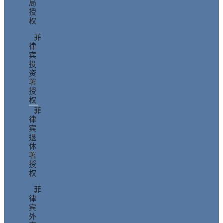
局
授
权
菲
律
宾
投
资
署
授
权
菲
律
宾
退
休
署
授
权
菲
律
宾
外