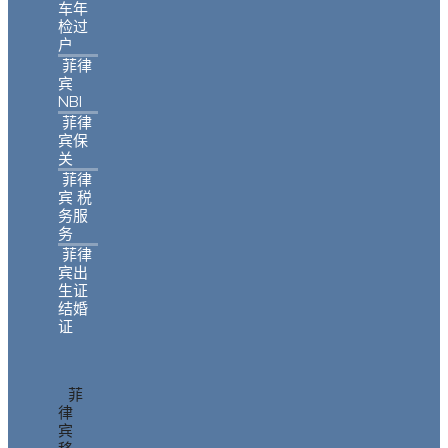
车年
检过
户
菲律
宾
NBI
菲律
宾保
关
菲律
宾 税
务服
务
菲律
宾出
生证
结婚
证
菲
律
宾