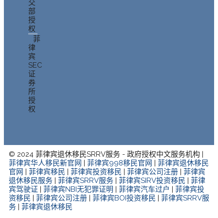
交
部
授
权
菲
律
宾
SEC
证
券
所
授
权
© 2024 菲律宾退休移民SRRV服务 - 政府授权中文服务机构 |
菲律宾华人移民新官网
|
菲律宾998移民官网
|
菲律宾退休移民
官网
|
菲律宾移民
|
菲律宾投资移民
|
菲律宾公司注册
|
菲律宾
退休移民服务
|
菲律宾SRRV服务
|
菲律宾SIRV投资移民
|
菲律
宾驾驶证
|
菲律宾NBI无犯罪证明
|
菲律宾汽车过户
|
菲律宾投
资移民
|
菲律宾公司注册
|
菲律宾BOI投资移民
|
菲律宾SRRV服
务
|
菲律宾退休移民