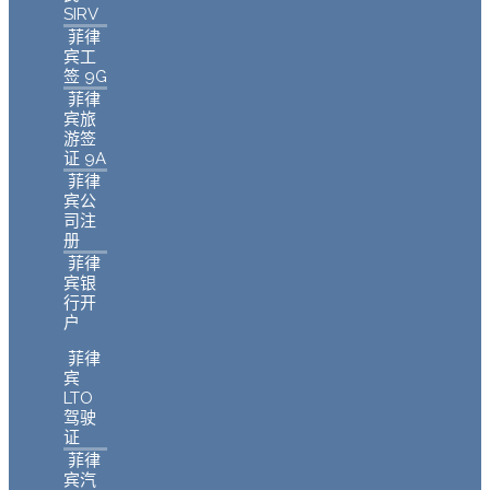
SIRV
菲律
宾工
签 9G
菲律
宾旅
游签
证 9A
菲律
宾公
司注
册
菲律
宾银
行开
户
菲律
宾
LTO
驾驶
证
菲律
宾汽