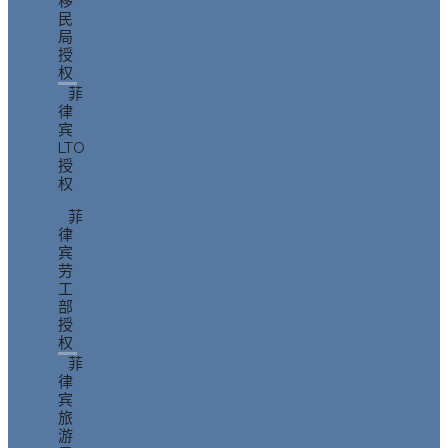
移
民
局
授
权
菲
律
宾
LTO
授
权
菲
律
宾
劳
工
部
授
权
菲
律
宾
旅
游