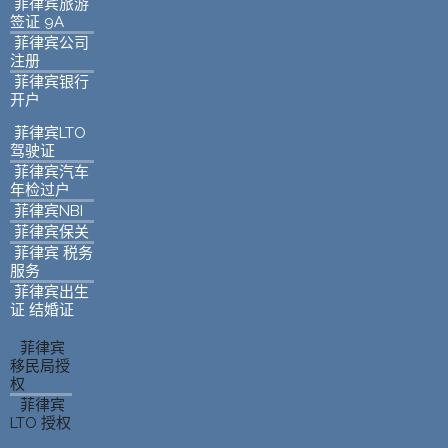
菲律宾旅游
签证 9A
菲律宾公司
注册
菲律宾银行
开户
菲律宾LTO
驾驶证
菲律宾汽车
年检过户
菲律宾NBI
菲律宾保关
菲律宾 税务
服务
菲律宾出生
证 结婚证
菲律宾
移民局授
权
菲律宾
LTO 授权