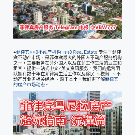
●
菲律宾998不动产机构
998 Real Estate
专注于菲律
宾不动产市场，是菲律宾最大的外国人不动产服务机构
之一，主要服务在菲外国人以及在菲工作生活的业主和
租客，提供一站式中文/英文资讯服务。我们的运营团
队拥有数十年在菲律宾生活工作以及移民 、税务 、不
动产等业务相关经验 、源于本土，我们更了解
菲律宾
的房产市场动态
。