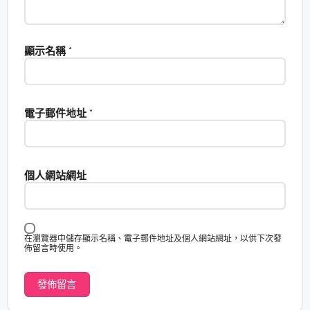
顯示名稱
*
電子郵件地址
*
個人網站網址
在瀏覽器中儲存顯示名稱、電子郵件地址及個人網站網址，以供下次發
佈留言時使用。