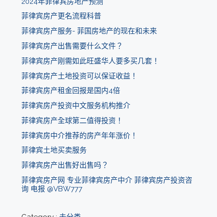
2024年菲律宾房地产预测
菲律宾房产更名流程科普
菲律宾房产服务- 菲国房地产的现在和未来
菲律宾房产出售需要什么文件？
菲律宾房产刚需如此旺盛华人要多买几套！
菲律宾房产土地投资可以保证收益！
菲律宾房产租金回报是国内4倍
菲律宾房产投资中文服务机构推介
菲律宾房产全球第二值得投资！
菲律宾房中介推荐的房产年年涨价！
菲律宾土地买卖服务
菲律宾房产出售好出售吗？
菲律宾房产网 专业菲律宾房产中介 菲律宾房产投资咨
询 电报 @VBW777