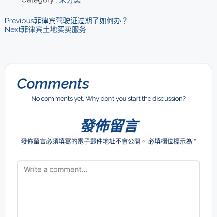
Category :
未分类
Previous
菲律宾驾驶证过期了如何办？
Next
菲律宾土地买卖服务
Comments
No comments yet. Why don’t you start the discussion?
發佈留言
發佈留言必須填寫的電子郵件地址不會公開。
必填欄位標示為
*