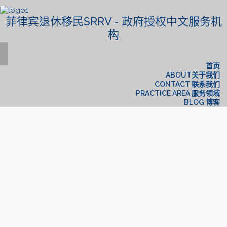
菲律宾退休移民SRRV - 政府授权中文服务机
构
首页
ABOUT关于我们
CONTACT 联系我们
PRACTICE AREA 服务领域
BLOG 博客