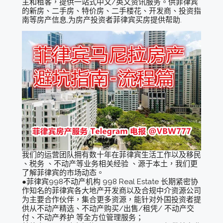
主和租客，提供一站式中文/英文资讯服务。供菲律宾
的新房、二手房、特价房、二手楼花、开发商、投资指
南等房产信息,为房产投资者菲律宾买房提供帮助.
我们的运营团队拥有数十年在菲律宾生活工作以及移民
、税务 、不动产等业务相关经验 、源于本土，我们更
了解菲律宾的市场动态。
●菲律宾998不动产机构 998 Real Estate 长期紧密协
作知名的菲律宾各大地产开发商以及合规中介资源公司
为主要合作伙伴，集合更多资源，能针对外国投资者提
供从不动产精选、不动产购买/出售/租凭/ 不动产交
付、不动产养护 等全方位管理服务；