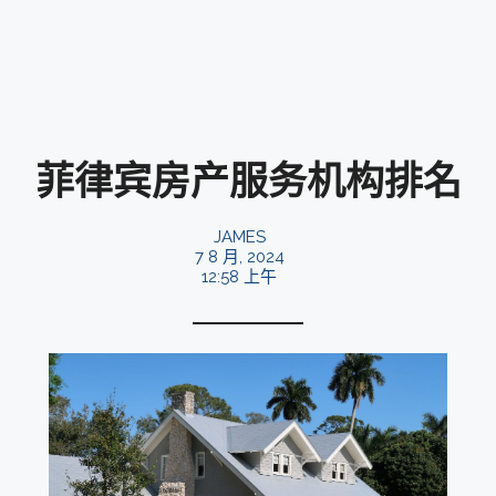
菲律宾房产服务机构排名
JAMES
7 8 月, 2024
12:58 上午