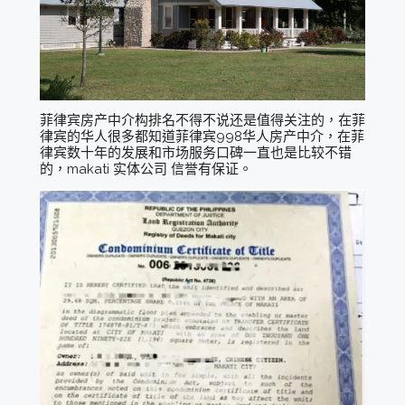
菲律宾房产中介构排名不得不说还是值得关注的，在菲
律宾的华人很多都知道菲律宾998华人房产中介，在菲
律宾数十年的发展和市场服务口碑一直也是比较不错
的，makati 实体公司 信誉有保证。