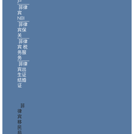
户
菲律
宾
NBI
菲律
宾保
关
菲律
宾 税
务服
务
菲律
宾出
生证
结婚
证
菲
律
宾
移
民
局