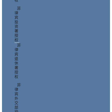
权
菲
律
宾
投
资
署
授
权
菲
律
宾
退
休
署
授
权
菲
律
宾
外
交
部
授