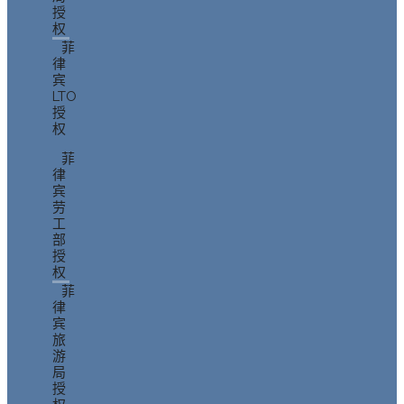
授
权
菲
律
宾
LTO
授
权
菲
律
宾
劳
工
部
授
权
菲
律
宾
旅
游
局
授