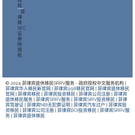
权
菲
律
宾
SEC
证
券
所
授
权
© 2024 菲律宾退休移民SRRV服务 - 政府授权中文服务机构 |
菲律宾华人移民新官网
|
菲律宾998移民官网
|
菲律宾退休移民
官网
|
菲律宾移民
|
菲律宾投资移民
|
菲律宾公司注册
|
菲律宾
退休移民服务
|
菲律宾SRRV服务
|
菲律宾SIRV投资移民
|
菲律
宾驾驶证
|
菲律宾NBI无犯罪证明
|
菲律宾汽车过户
|
菲律宾投
资移民
|
菲律宾公司注册
|
菲律宾BOI投资移民
|
菲律宾SRRV服
务
|
菲律宾退休移民