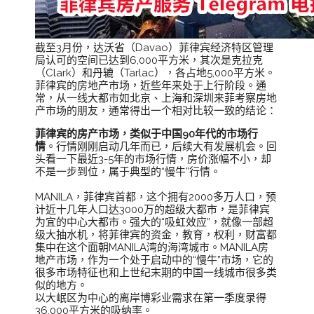
截至3月份，达沃省（Davao）菲律宾经济特区管理
局认可的空间已达到6,000平方米，其次是克拉克
（Clark）和丹辘（Tarlac），各占地5,000平方米。
菲律宾的房地产市场，近些年来处于上行阶段。通
常，从一线大都市如北京、上海和深圳来菲考察房地
产市场的朋友，通常得出一个相对比较一致的结论：
菲律宾的房产市场，类似于中国90年代的市场行
情
。行情刚刚启动几年而已，后续大有发展机会。回
头看一下最近3-5年的市场行情，房价涨幅不小，却
不是一步到位，属于典型的“慢牛”行情。
MANILA，菲律宾首都，这个拥有2000多万人口，预
计近十几年人口达3000万的超级大都市，是菲律宾
为宜的中心大都市。强大的“吸虹效应”，就像一部超
级大抽水机，将菲律宾的资金，教育，权利，财富都
集中在这个面朝MANILA湾的海湾城市。MANILA房
地产市场，作为一个处于启动中的“慢牛”市场，它的
很多市场特征也和上世纪末期的中国一线城市很多类
似的地方。
以大岷区为中心的离岸博彩业需求在第一季度录得
36,000平方米的吸纳率。