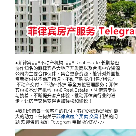
●菲律宾998不动产机构 998 Real Estate 长期紧密
协作知名的菲律宾各大地产开发商以及合规中介资源
公司为主要合作伙伴，集合更多资源，能针对外国投
资者提供从不动产精选、不动产购买/出售/租凭/
不动产交付、不动产养护 等全方位管理服务；菲律
宾998不动产机构 998 Real Estate ，凭借着专业
与执着，不断提升客户体验，推动菲律宾行业的进
步，让房产交易变得更加轻松和愉悦！
●我们珍惜每一位客户的托付，客户的信赖是我们最
大的动力。任何关于
菲律宾房产买卖 交易
相关的问
题 欢迎咨询 我们 Telegram 电报 @VBW777