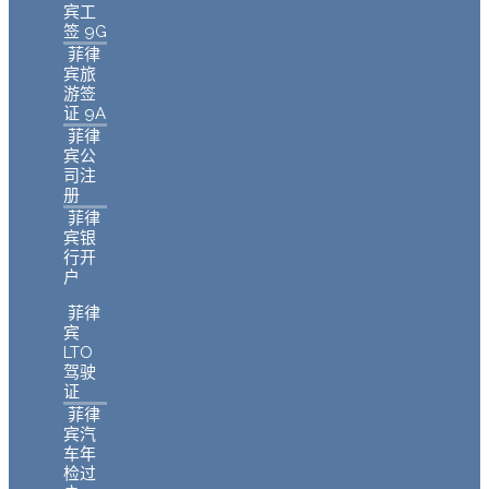
宾工
签 9G
菲律
宾旅
游签
证 9A
菲律
宾公
司注
册
菲律
宾银
行开
户
菲律
宾
LTO
驾驶
证
菲律
宾汽
车年
检过