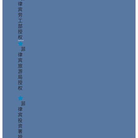
律
宾
劳
工
部
授
权
菲
律
宾
旅
游
局
授
权
菲
律
宾
投
资
署
授