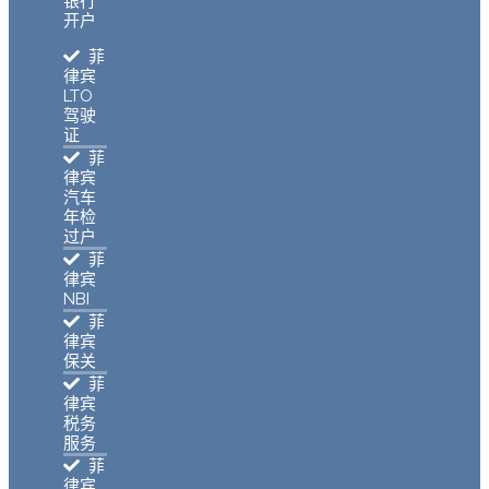
银行
开户
菲
律宾
LTO
驾驶
证
菲
律宾
汽车
年检
过户
菲
律宾
NBI
菲
律宾
保关
菲
律宾
税务
服务
菲
律宾