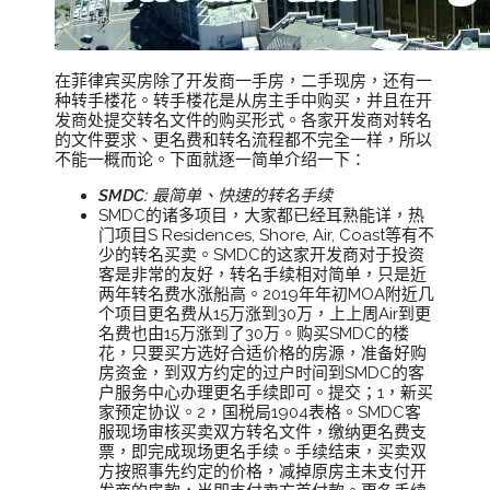
在菲律宾买房除了开发商一手房，二手现房，还有一
种转手楼花。转手楼花是从房主手中购买，并且在开
发商处提交转名文件的购买形式。各家开发商对转名
的文件要求、更名费和转名流程都不完全一样，所以
不能一概而论。下面就逐一简单介绍一下：
SMDC: 最简单、快速的转名手续
SMDC的诸多项目，大家都已经耳熟能详，热
门项目S Residences, Shore, Air, Coast等有不
少的转名买卖。SMDC的这家开发商对于投资
客是非常的友好，转名手续相对简单，只是近
两年转名费水涨船高。2019年年初MOA附近几
个项目更名费从15万涨到30万，上上周Air到更
名费也由15万涨到了30万。购买SMDC的楼
花，只要买方选好合适价格的房源，准备好购
房资金，到双方约定的过户时间到SMDC的客
户服务中心办理更名手续即可。提交；1，新买
家预定协议。2，国税局1904表格。SMDC客
服现场审核买卖双方转名文件，缴纳更名费支
票，即完成现场更名手续。手续结束，买卖双
方按照事先约定的价格，减掉原房主未支付开