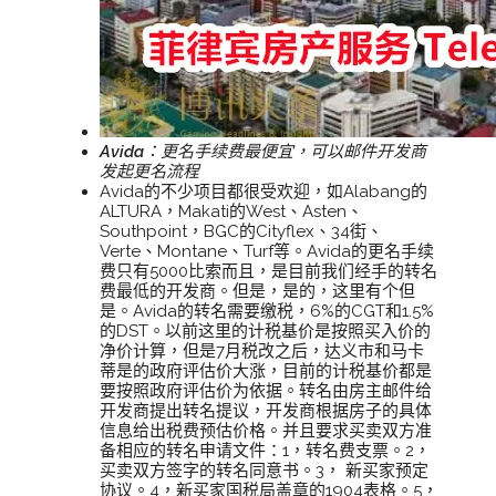
Avida：
更名手续费最便宜，可以邮件开发商
发起更名流程
Avida的不少项目都很受欢迎，如Alabang的
ALTURA，Makati的West、Asten、
Southpoint，BGC的Cityflex、34街、
Verte、Montane、Turf等。Avida的更名手续
费只有5000比索而且，是目前我们经手的转名
费最低的开发商。但是，是的，这里有个但
是。Avida的转名需要缴税，6%的CGT和1.5%
的DST。以前这里的计税基价是按照买入价的
净价计算，但是7月税改之后，达义市和马卡
蒂是的政府评估价大涨，目前的计税基价都是
要按照政府评估价为依据。转名由房主邮件给
开发商提出转名提议，开发商根据房子的具体
信息给出税费预估价格。并且要求买卖双方准
备相应的转名申请文件：1，转名费支票。2，
买卖双方签字的转名同意书。3， 新买家预定
协议。4，新买家国税局盖章的1904表格。5，