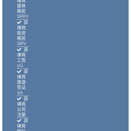
律宾
退休
移民
SRRV
菲
律宾
投资
移民
SIRV
菲
律宾
工签
9G
菲
律宾
旅游
签证
9A
菲
律宾
公司
注册
菲
律宾