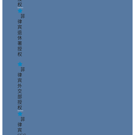
权
菲
律
宾
退
休
署
授
权
菲
律
宾
外
交
部
授
权
菲
律
宾