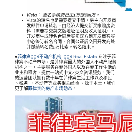
Vista： 更名手续费已由1万涨到5万。
Vista的转名也是需要提交申请，房主向开发商
发邮件申请转名。由经济人提交新买家购房资
料（需要提交英文版地址证明及收入证明），
开发商生成转名合同后买卖双方到开发商客服
中心签订转名合同，合同公证后交回开发商处
并缴纳转名费5万比索。转名结束。
●
菲律宾998不动产机构
998 Real Estate
专注于菲
律宾不动产市场，是菲律宾最大的外国人不动产服务
机构之一，主要服务在菲外国人以及在菲工作生活的
业主和租客，提供一站式中文/英文资讯服务。我们
的运营团队拥有数十年在菲律宾生活工作以及移民
、税务 、不动产等业务相关经验 、源于本土，我们
更了解
菲律宾的房产市场动态
。