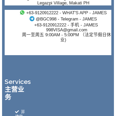
Legazpi Village, Makati PH
+63-9120912222
- WHAT'S APP - JAMES
@BGC998
- Telegram - JAMES
+63-9120912222
- 手机 - JAMES
998VISA@gmail.com
周一至周五 9:00AM - 5:00PM （法定节假日休
业)
Services
主营业
务
菲