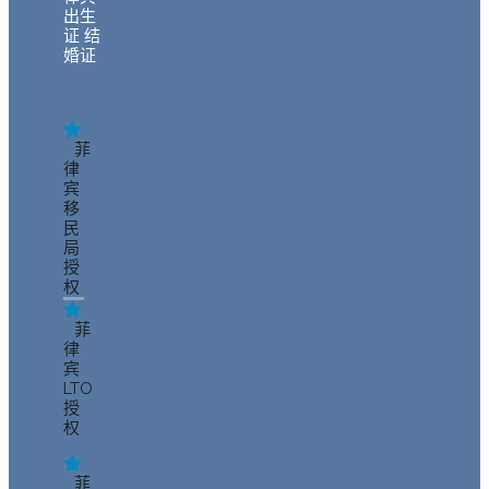
出生
证 结
婚证
菲
律
宾
移
民
局
授
权
菲
律
宾
LTO
授
权
菲