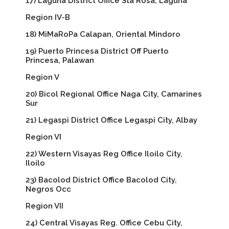
17) Laguna District Office Sta Rosa, Laguna
Region IV-B
18) MiMaRoPa Calapan, Oriental Mindoro
19) Puerto Princesa District Off Puerto
Princesa, Palawan
Region V
20) Bicol Regional Office Naga City, Camarines
Sur
21) Legaspi District Office Legaspi City, Albay
Region VI
22) Western Visayas Reg Office Iloilo City,
Iloilo
23) Bacolod District Office Bacolod City,
Negros Occ
Region VII
24) Central Visayas Reg. Office Cebu City,