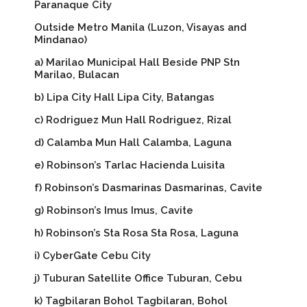
Paranaque City
Outside Metro Manila (Luzon, Visayas and
Mindanao)
a) Marilao Municipal Hall Beside PNP Stn
Marilao, Bulacan
b) Lipa City Hall Lipa City, Batangas
c) Rodriguez Mun Hall Rodriguez, Rizal
d) Calamba Mun Hall Calamba, Laguna
e) Robinson’s Tarlac Hacienda Luisita
f) Robinson’s Dasmarinas Dasmarinas, Cavite
g) Robinson’s Imus Imus, Cavite
h) Robinson’s Sta Rosa Sta Rosa, Laguna
i) CyberGate Cebu City
j) Tuburan Satellite Office Tuburan, Cebu
k) Tagbilaran Bohol Tagbilaran, Bohol