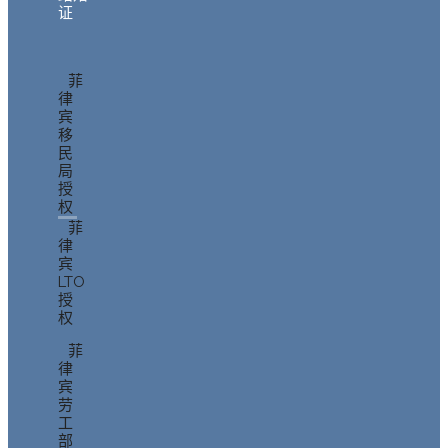
证
菲
律
宾
移
民
局
授
权
菲
律
宾
LTO
授
权
菲
律
宾
劳
工
部