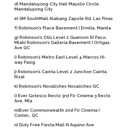
d) Mandaluyong City Hall Maysilo Circle,
Mandaluyong City
e) SM SouthMall Alabang Zapote Rd, Las Pinas
f) Robinson’s Place Basement I Ermita, Manila
g) Robinson’s Otis Level 2 Guanzon St Paco,
Mlah) Robinson’s Galleria Basement I Ortigas
Ave QC
i) Robinson’s Metro East Level 4 Marcos Hi-
way Pasig
j) Robinson’s Cainta Level 2 Junction Cainta,
Rizal
k) Robinson’s Novaliches Novaliches QC
l) Ever Gotesco Recto 3rd Flr Cinema 3 Recto
Ave, Mla
m)Ever Commonwealth 2nd Flr Cinema I
Comm., QC
n) Duty Free Fiesta Mall N Aquino Ave