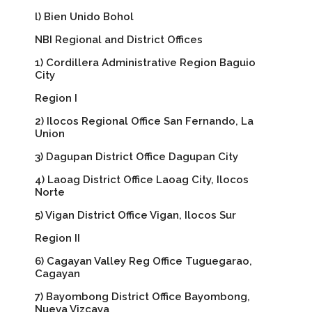
l) Bien Unido Bohol
NBI Regional and District Offices
1) Cordillera Administrative Region Baguio
City
Region I
2) Ilocos Regional Office San Fernando, La
Union
3) Dagupan District Office Dagupan City
4) Laoag District Office Laoag City, Ilocos
Norte
5) Vigan District Office Vigan, Ilocos Sur
Region II
6) Cagayan Valley Reg Office Tuguegarao,
Cagayan
7) Bayombong District Office Bayombong,
Nueva Vizcaya