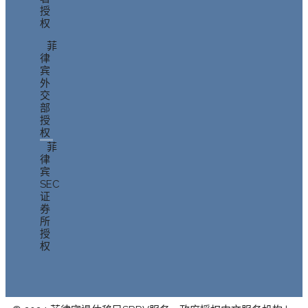
授
权
菲
律
宾
外
交
部
授
权
菲
律
宾
SEC
证
券
所
授
权