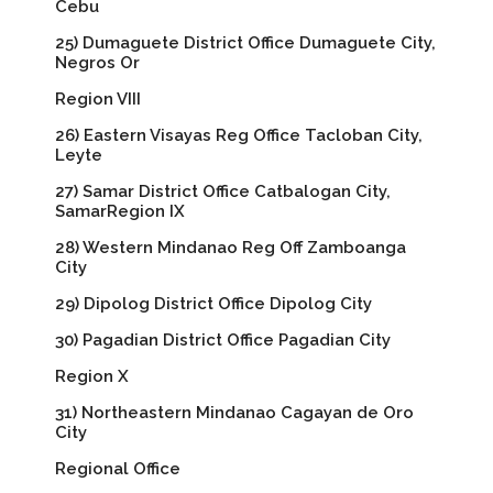
Cebu
25) Dumaguete District Office Dumaguete City,
Negros Or
Region VIII
26) Eastern Visayas Reg Office Tacloban City,
Leyte
27) Samar District Office Catbalogan City,
SamarRegion IX
28) Western Mindanao Reg Off Zamboanga
City
29) Dipolog District Office Dipolog City
30) Pagadian District Office Pagadian City
Region X
31) Northeastern Mindanao Cagayan de Oro
City
Regional Office