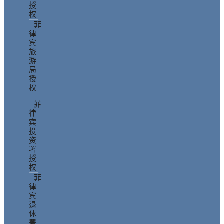
授
权
菲
律
宾
旅
游
局
授
权
菲
律
宾
投
资
署
授
权
菲
律
宾
退
休
署