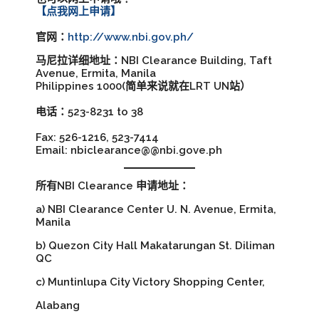
【点我网上申请】
官网：
http://www.nbi.gov.ph/
马尼拉详细地址：NBI Clearance Building, Taft
Avenue, Ermita, Manila
Philippines 1000(简单来说就在LRT UN站）
电话：523-8231 to 38
Fax: 526-1216, 523-7414
Email: nbiclearance@@nbi.gove.ph
所有NBI Clearance 申请地址：
a) NBI Clearance Center U. N. Avenue, Ermita,
Manila
b) Quezon City Hall Makatarungan St. Diliman
QC
c) Muntinlupa City Victory Shopping Center,
Alabang