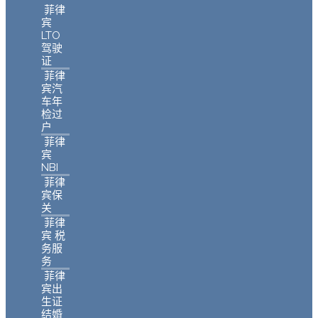
菲律
宾
LTO
驾驶
证
菲律
宾汽
车年
检过
户
菲律
宾
NBI
菲律
宾保
关
菲律
宾 税
务服
务
菲律
宾出
生证
结婚