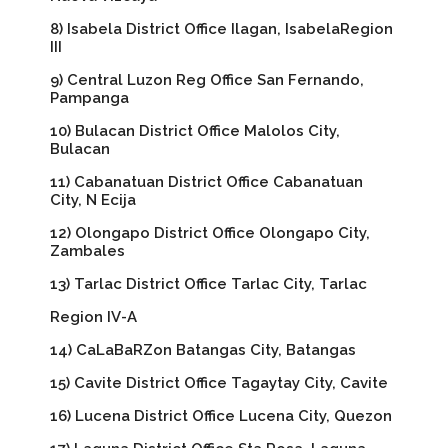
8) Isabela District Office Ilagan, IsabelaRegion
III
9) Central Luzon Reg Office San Fernando,
Pampanga
10) Bulacan District Office Malolos City,
Bulacan
11) Cabanatuan District Office Cabanatuan
City, N Ecija
12) Olongapo District Office Olongapo City,
Zambales
13) Tarlac District Office Tarlac City, Tarlac
Region IV-A
14) CaLaBaRZon Batangas City, Batangas
15) Cavite District Office Tagaytay City, Cavite
16) Lucena District Office Lucena City, Quezon