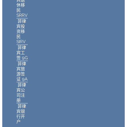
休移
民
SRRV
菲律
宾投
资移
民
SIRV
菲律
宾工
签 9G
菲律
宾旅
游签
证 9A
菲律
宾公
司注
册
菲律
宾银
行开
户