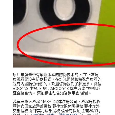
原厂车牌是带有最新版本的防伪技术的， 在正常角
度观看是没有防伪标识，在灯光照射和特殊角度看的
是有内置防伪标识的。欢迎咨询我们了解更多，微信
BGC998 电报小飞机 @BGC998 优先咨询电报免验
证直接咨询。 添加请主动告知咨询事宜 谢谢。
菲律宾华人
移民
MAKATI实体注册公司，
移民
局授权
菲律宾国家旅游部授权 菲律宾退休署授权 菲律宾外
交部授权 菲律宾司法部授权 信誉有保证 主营
移民
局