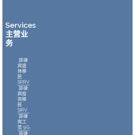
Services
主营业
务
菲律
宾退
休移
民
SRRV
菲律
宾投
资移
民
SIRV
菲律
宾工
签 9G
菲律