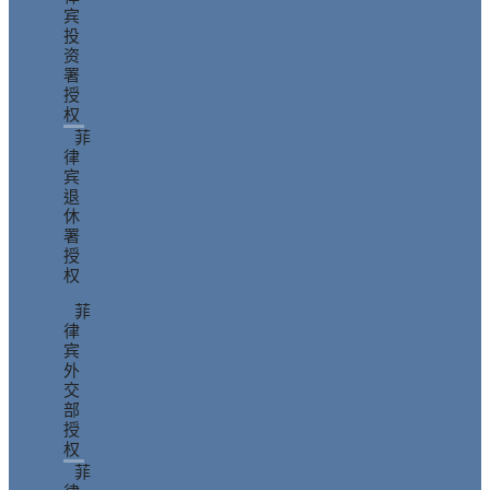
宾
投
资
署
授
权
菲
律
宾
退
休
署
授
权
菲
律
宾
外
交
部
授
权
菲