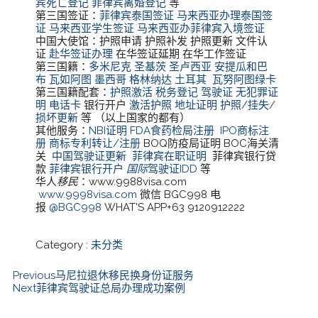
宾死亡登记
菲律宾离婚登记
等
第三国签证：
菲律宾泰国签证
马来西亚办理泰国签
证
马来西亚学生签证
马来西亚办菲律宾入境签证
中国大使馆：护照申请 护照补发 护照更新 文件认
证
赴华签证办理
在华签证延期 在华工作签证
第三国籍：
多米尼克
圣基茨
圣卢西亚
安提瓜和巴
布
瓦如阿图
墨西哥
格林纳达
土耳其
瓦努阿图绿卡
第三国籍配套：
护照激活
税务登记
驾驶证
无犯罪证
明
电话卡
银行开户
激活护照
地址证明
护照/挂失/
损坏更新
等 （以上国家的都有）
其他服务：
NBI证明
FDA食药检局注册
IPO商标注
册
商标专利转让/注册
BOQ防疫局证明 BOC海关清
关
中国驾驶证更新
菲律宾在职证明
菲律宾银行贷
款
菲律宾银行开户
国际
驾驶证IDD
等
华人
移民
：www.9988visa.com
www.9998visa.com
微信 BGC998 电
报
@BGC998
WHAT'S APP+63 9120912222
Category :
未分类
Previous
马尼拉退休移民换身份证服务
Next
菲律宾驾驶证总局办理成功案例