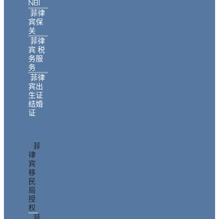
NBI
菲律
宾保
关
菲律
宾 税
务服
务
菲律
宾出
生证
结婚
证
菲
律
宾
移
民
局
授
权
菲