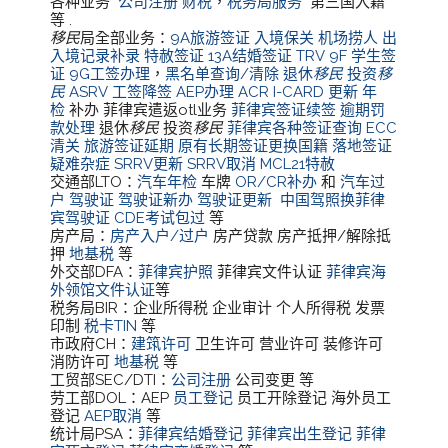
各种业务
公司注册
财税
，
税务局服务
第三国入籍
等 .
移民
局全部业务：
9A旅游签证
入境保关
机场捞人
出
入境记录补录
特赦签证
13A结婚签证
TRV
9F 学生签
证
9G工签办理
，
黑名单查询/清除
退休
移民
投资
移
民
ASRV
工签降签
AEP办理
ACR I-CARD 更新
年
检
补办 菲律宾遣返otl业务
菲律宾签证续签
逾期罚
款处理
退休
移民
投资
移民
菲律宾各种签证查询
ECC
清关
旅游签证延期
原有长期签证更换国籍
落地签证
疑难杂症
SRRV更新
SRRV取消
MCL21特赦
交通部LTO：
汽车年检
车牌
OR/CR补办
和
汽车过
户
驾驶证
驾驶证新办
驾驶证更新
中国驾照换菲律
宾驾驶证
CDE考试包过
等
房产局：
房产入户/过户
房产贷款 房产抵押/解除抵
押
地基税
等
外交部DFA：
菲律宾护照
菲律宾文件认证
菲律宾海
外领馆文件认证
等
税务局BIR：企业所得税 企业审计 个人所得税 发票
印制
税卡TIN
等
市政府CH：
建筑许可
卫生许可 营业许可 装修许可
消防许可
地基税
等
工贸部SEC/DTI：
公司注册
公司变更 等
劳工部DOL：AEP
员工登记
员工开除登记 海外员工
登记
AEP取消
等
统计局PSA：
菲律宾结婚登记
菲律宾出生登记
菲律