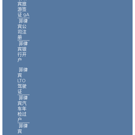
宾旅
游签
证 9A
菲律
宾公
司注
册
菲律
宾银
行开
户
菲律
宾
LTO
驾驶
证
菲律
宾汽
车年
检过
户
菲律
宾