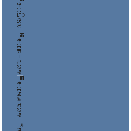
律
宾
LTO
授
权
菲
律
宾
劳
工
部
授
权
菲
律
宾
旅
游
局
授
权
菲
律