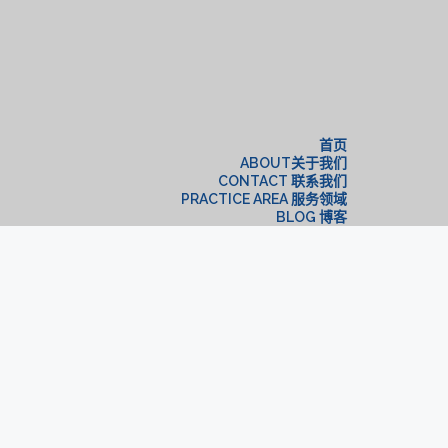
构
首页
ABOUT关于我们
CONTACT 联系我们
PRACTICE AREA 服务领域
BLOG 博客