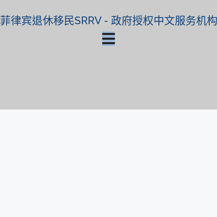
菲律宾退休移民SRRV - 政府授权中文服务机