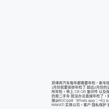
菲律宾汽车每年都需要年检，新车除
1月份就要安排年检了 超出2月份的
所年检，带上 CR OR 复印件 以
的是二手车 就没办法直接年检了，
报@BGC998 Whats app：+6
MAKATI 实体公司，客户 隐私