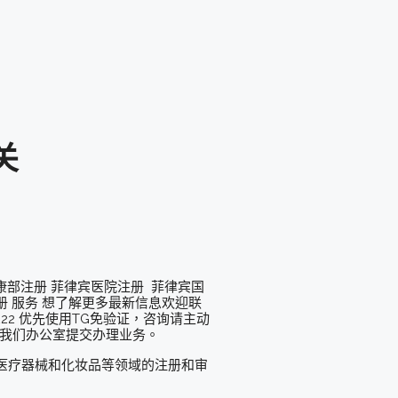
关
康部注册 菲律宾医院注册 菲律宾国
册 服务 想了解更多最新信息欢迎联
912-222 优先使用TG免验证，咨询请主动
前往我们办公室提交办理业务。
、药品、医疗器械和化妆品等领域的注册和审