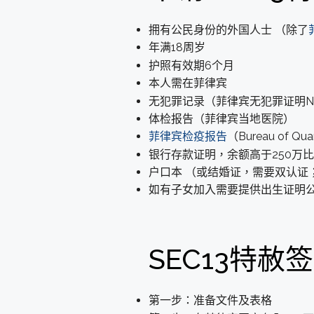
拥有公民身份的外国人士 （除了
年满18周岁
护照有效期6个月
本人需在菲律宾
无犯罪记录（菲律宾无犯罪证明NBI C
体检报告（菲律宾当地医院）
菲律宾检疫报告
（Bureau of Qua
银行存款证明，余额高于250万
户口本 （或结婚证，需要双认证
如有子女加入需要提供出生证明
SEC13特赦
第一步：准备文件及表格