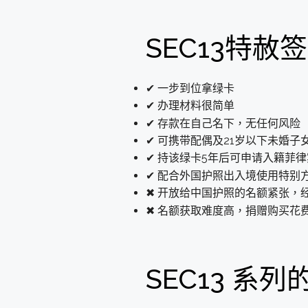
SEC13特赦
✔ 一步到位拿绿卡
✔ 办理材料很简单
✔ 存款在自己名下，无任何风险
✔ 可携带配偶及21岁以下未婚子
✔ 持该绿卡5年后可申请入籍菲律
✔ 配合外国护照出入境使用特别
✖ 开放给中国护照的名额紧张，
✖ 名额获取难度高，捐赠购买花
SEC13 系