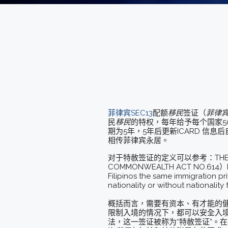
菲律宾SEC13
配额
移民
签证（
菲律
民
移民
的特权，每年给予每个国家5
期为5年，5年后更新ICARD 
相传菲律宾永居。
对于特赦签证的定义可以参考：THE PHILIP
COMMONWEALTH ACT NO.614）Nationa
Filipinos the same immigration pri
nationality or without nationalit
概括而言，需要有资本、有才能的
限制入境的情况下，都可以安全入
法，这一签证被称为“特赦签证”。