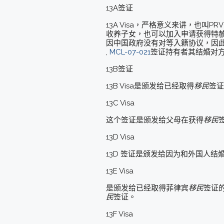
13A签证
13A Visa，严格意义来讲，也叫
收养子女，也可以加入申请获得特
因中国政府没有对等入籍协议，因
,
MCL-07-021
签证持有者其结婚对
13B签证
13B Visa是颁发给已经取得
移民
签证
13C Visa
这个签证是颁发给父母在获得
移民
13D Visa
13D 签证是颁发给因为和外国人
13E Visa
是颁发给已经取得菲律宾
移民
签证
民
签证。
13F Visa