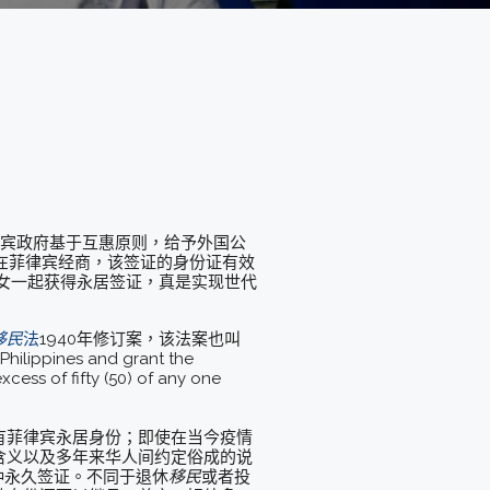
宾政府基于互惠原则，给予外国公
在菲律宾经商，该签证的身份证有效
子女一起获得永居签证，真是实现世代
移民
法
1940年修订案，该法案也叫
hilippines and grant the
xcess of fifty (50) of any one
有菲律宾永居身份；即使在当今疫情
含义以及多年来华人间约定俗成的说
种永久签证。不同于退休
移民
或者投