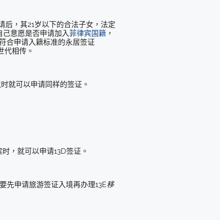
V申请后，其21岁以下的合法子女，法定
自己意愿是否申请加入
菲律宾国籍
，
后代符合申请入籍标准的永居签证
世代相传。
境时就可以申请同样的签证。
时，就可以申请13D签证。
要先申请旅游签证入境再办理13E
移