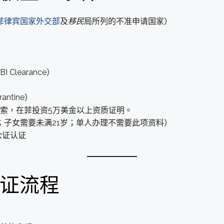
菲律宾国家外交部
及
移民
局所列的不准申请国家）
learance）
rantine）
比索，在菲投资5万美金以上资质证明。
；子女需要未满21岁；单人办理不需要此项资料）
公证认证
签证流程