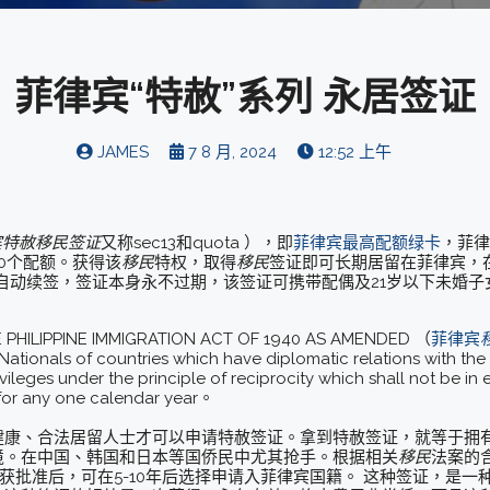
菲律宾“特赦”系列 永居签证
JAMES
7 8 月, 2024
12:52 上午
宾特赦
移民
签证
又称sec13和quota ），即
菲律宾最高配额绿卡
，菲律
0个配额。获得该
移民
特权，取得
移民
签证即可长期居留在菲律宾，
信息后自动续签，签证本身永不过期，该签证可携带配偶及21岁以下未婚
PINE IMMIGRATION ACT OF 1940 AS AMENDED （
菲律宾
ls of countries which have diplomatic relations with the P
vileges under the principle of reciprocity which shall not be in e
y for any one calendar year。
健康、合法居留人士才可以申请特赦签证。拿到特赦签证，就等于拥
境。在中国、韩国和日本等国侨民中尤其抢手。根据相关
移民
法案的
在获批准后，可在5-10年后选择申请入菲律宾国籍。 这种签证，是一