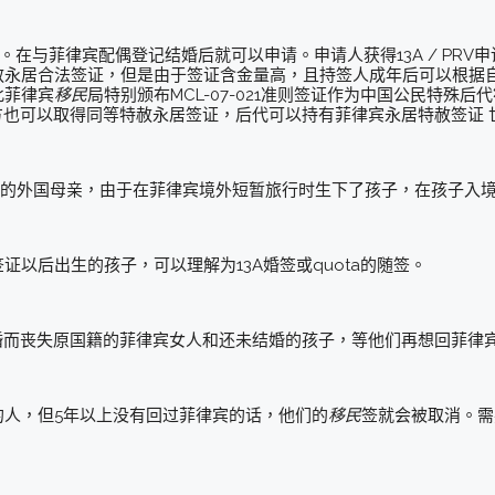
PRV。在与菲律宾配偶登记结婚后就可以申请。申请人获得13A / PR
赦永居合法签证，但是由于签证含金量高，且持签人成年后可以根据
此菲律宾
移民
局特别颁布MCL-07-021准则签证作为中国公民特殊
方也可以取得同等特赦永居签证，后代可以持有菲律宾永居特赦签证 
的外国母亲，由于在菲律宾境外短暂旅行时生下了孩子，在孩子入
签证以后出生的孩子，可以理解为13A婚签或quota的随签。
结婚而丧失原国籍的菲律宾女人和还未结婚的孩子，等他们再想回菲律宾
的人，但5年以上没有回过菲律宾的话，他们的
移民
签就会被取消。需