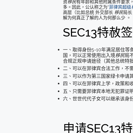
资
移民
有年龄和其他附属条件要求
多。因此，公认称之为“
菲律宾超级
高层（比如总统 外交部长
移民
局长
解为何真正了解的人为何那么少 。
SEC13特赦
一、取得身份5-10年满足居住
国，可以正常使用出入境
移民
局
合规正规申请途径（其他总统特批
二、可以在菲律宾合法工作，不
三、可以作为第三国家绿卡申请
四、可以在菲律宾上学，政策和
五、只需要菲律宾本地无犯罪证
六、世世代代子女可以继承该身
申请SEC13