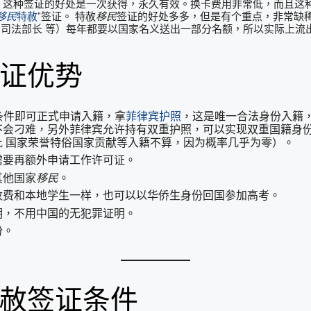
，这种签证的好处是一次获得，永久有效。换卡费用非常低，而且这
移民
特赦
”签证。 特赦
移民
签证的好处多多，但是有个重点，非常缺
 司法部长 等）每年都要以国家名义送出一部分名额，所以实际上流
签证优势
等条件即可正式申请入籍，拿
菲律宾护照
，这是唯一合法身份入籍
不会刁难，另外菲律宾允许持有双重护照，可以实现双重国籍身
 国家荣誉特俗国家贡献等入籍不算，因为概率几乎为零）。
需要再额外申请工作许可证。
其他国家
移民
。
收费和本地学生一样，也可以以华侨生身份回国参加高考。
明，不用中国的无犯罪证明。
份。
特赦签证条件