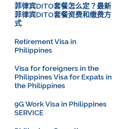
菲律宾DITO套餐怎么定？最新
菲律宾DITO套餐资费和缴费方
式
Retirement Visa in
Philippines
Visa for foreigners in the
Philippines Visa for Expats in
the Philippines
9G Work Visa in Philippines
SERVICE