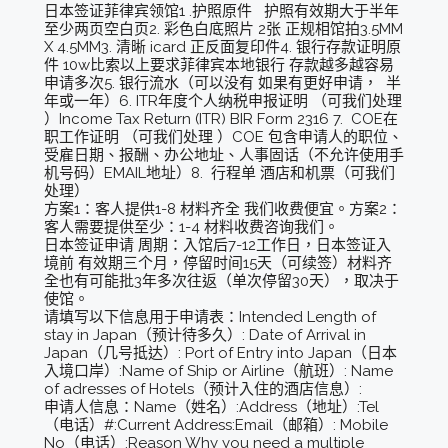
日本签证菲律宾领馆1 .护照原件 护照有效期大于半年
至少两页空白页2. 彩色白底照片 2张 正规相馆拍3.5MM
X 4.5MM3. 清晰 icard 正反面复印件4. 银行存款证明原
件 10w比索以上要求菲律宾本地银行 存款越多越容易
申请多次5. 银行流水（可以没有 如果有更好申请， 半
年或一年）6. ITR年度个人纳税申报证明 （可我们处理
）Income Tax Return (ITR) BIR Form 2316 7. COE在
职工作证明 （可我们处理 ）COE 包含申请人的职位、
受雇日期、报酬、办公地址、人事固话（不允许使用手
机号码）EMAIL地址）8. 行程单 酒店和机票（可我们
处理）
方案1：客人提供1-8 材料齐全 我们收费便宜。方案2：
客人需要提供至少：1-4 材料收费咨询我们。
日本签证申请 周期：入馆后7-12工作日，日本签证入
境前 有效期三个月，停留时间15天（可续签）材料齐
全也有可能批3年多次往返（单次停留30天），取决于
使馆。
请填写以下信息用于申请表：Intended Length of
stay in Japan（预计待多久）: Date of Arrival in
Japan（几号抵达）: Port of Entry into Japan（日本
入境口岸）:Name of Ship or Airline（航班）: Name
of adresses of Hotels（预计入住的酒店信息）:
申请人信息：Name（姓名）:Address（地址）:Tel
（电话）#:Current Address:Email（邮箱）: Mobile
No（电话）:Reason Why you need a multiple