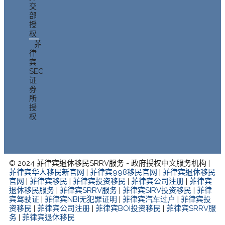
交
部
授
权
菲
律
宾
SEC
证
券
所
授
权
© 2024 菲律宾退休移民SRRV服务 - 政府授权中文服务机构 |
菲律宾华人移民新官网
|
菲律宾998移民官网
|
菲律宾退休移民
官网
|
菲律宾移民
|
菲律宾投资移民
|
菲律宾公司注册
|
菲律宾
退休移民服务
|
菲律宾SRRV服务
|
菲律宾SIRV投资移民
|
菲律
宾驾驶证
|
菲律宾NBI无犯罪证明
|
菲律宾汽车过户
|
菲律宾投
资移民
|
菲律宾公司注册
|
菲律宾BOI投资移民
|
菲律宾SRRV服
务
|
菲律宾退休移民