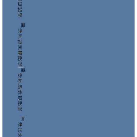
局
授
权
菲
律
宾
投
资
署
授
权
菲
律
宾
退
休
署
授
权
菲
律
宾
外