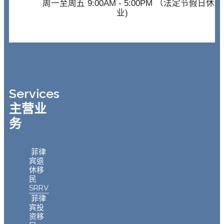
周一至周五 9:00AM - 5:00PM （法定节假日休
业)
Services
主营业
务
菲律
宾退
休移
民
SRRV
菲律
宾投
资移