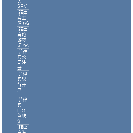
民
SIRV
菲律
宾工
签 9G
菲律
宾旅
游签
证 9A
菲律
宾公
司注
册
菲律
宾银
行开
户
菲律
宾
LTO
驾驶
证
菲律
宾汽