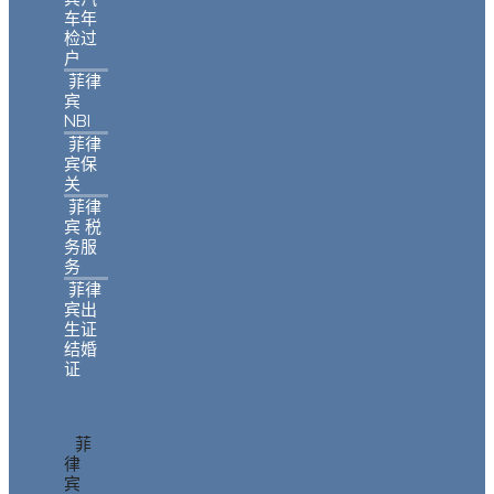
车年
检过
户
菲律
宾
NBI
菲律
宾保
关
菲律
宾 税
务服
务
菲律
宾出
生证
结婚
证
菲
律
宾