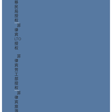
移
民
局
授
权
菲
律
宾
LTO
授
权
菲
律
宾
劳
工
部
授
权
菲
律
宾
旅
游