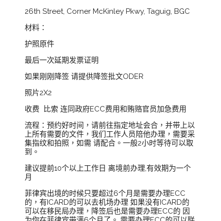
26th Street, Corner McKinley Pkwy, Taguig, BGC
材料：
护照原件
最后一次延期发票证明
如果刚刚降签 请提供降签批文ODER
照片2X2
收费 比索 连同政府ECC费用和贿赂官员加急费用
流程：预约好时间，请前往指定地址会合，并带上以
上所有需要的文件，我们工作人员陪他办理，需要采
集指纹和拍照，如需 请配合。一般2小时等待可以取
到。
建议提前10个以上工作日 离境前办理,有效期为一个
月
菲律宾出境的时候只要超过6个月是需要办理ECC
的，有ICARD的可以去机场办理 如果没有ICARD的
可以在移民局办理，降签后也是需要办理ECC的 因
为你在菲律宾带满6个月了。 需要办理ECC的可以联