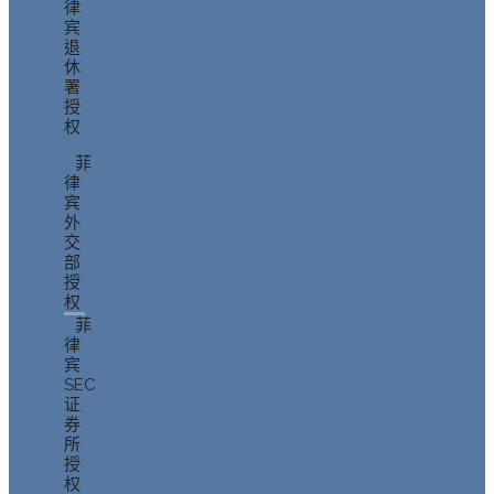
律
宾
退
休
署
授
权
菲
律
宾
外
交
部
授
权
菲
律
宾
SEC
证
券
所
授
权