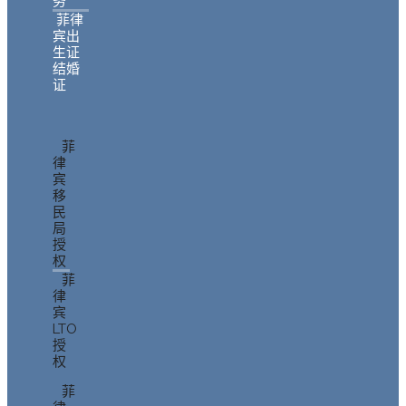
务
菲律
宾出
生证
结婚
证
菲
律
宾
移
民
局
授
权
菲
律
宾
LTO
授
权
菲