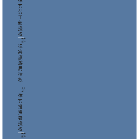
律
宾
劳
工
部
授
权
菲
律
宾
旅
游
局
授
权
菲
律
宾
投
资
署
授
权
菲