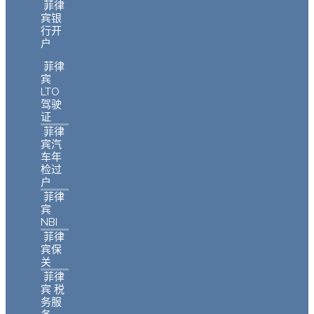
菲律
宾银
行开
户
菲律
宾
LTO
驾驶
证
菲律
宾汽
车年
检过
户
菲律
宾
NBI
菲律
宾保
关
菲律
宾 税
务服