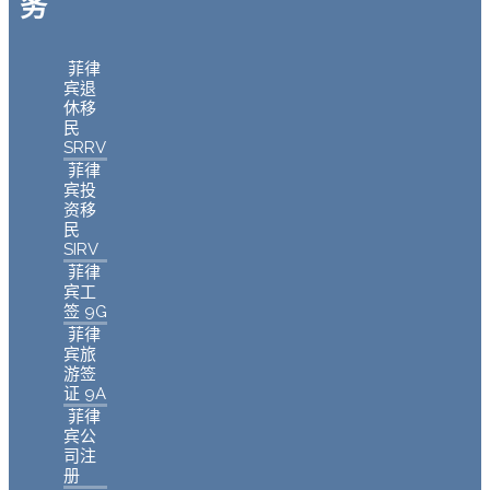
务
菲律
宾退
休移
民
SRRV
菲律
宾投
资移
民
SIRV
菲律
宾工
签 9G
菲律
宾旅
游签
证 9A
菲律
宾公
司注
册