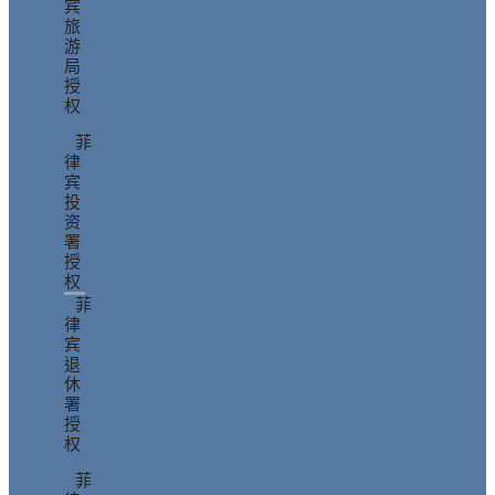
宾
旅
游
局
授
权
菲
律
宾
投
资
署
授
权
菲
律
宾
退
休
署
授
权
菲