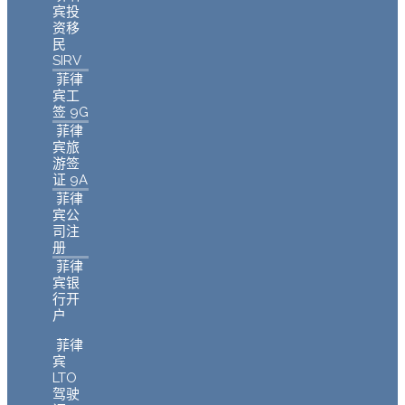
宾投
资移
民
SIRV
菲律
宾工
签 9G
菲律
宾旅
游签
证 9A
菲律
宾公
司注
册
菲律
宾银
行开
户
菲律
宾
LTO
驾驶