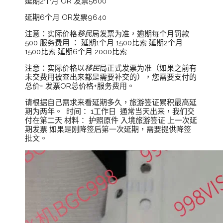
延期2个月 OR 发票5600
延期6个月 OR发票9640
注意：实际价格
移民
局发票为准，逾期每个月罚款
500 服务费用 ： 延期1个月 1500比索 延期2个月
1500比索 延期6个月 2000比索
注意：实际价格以
移民
局正式发票为准（如果之前有
未交费用被查出来都是需要补交的），您需要支付的
总价= 发票OR总价格+服务费用。
请根据自己需求来看延期多久，旅游签证累积最高延
期为两年。 时间： 1工作日 通常当天出来，我们交
付在第二天 材料： 护照原件 入境旅游签证 上一次延
期发票 如果是刚降签后第一次延期，需要提供降签
批文。