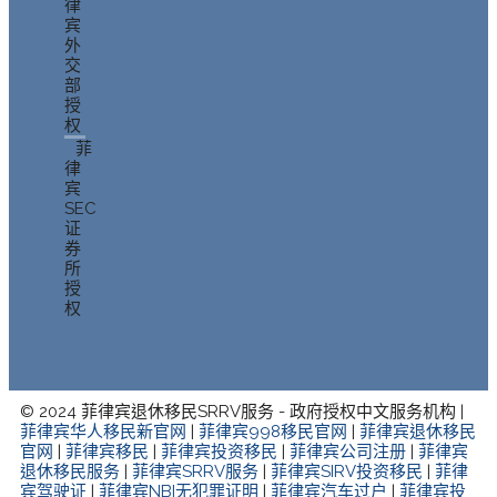
律
宾
外
交
部
授
权
菲
律
宾
SEC
证
券
所
授
权
© 2024 菲律宾退休移民SRRV服务 - 政府授权中文服务机构 |
菲律宾华人移民新官网
|
菲律宾998移民官网
|
菲律宾退休移民
官网
|
菲律宾移民
|
菲律宾投资移民
|
菲律宾公司注册
|
菲律宾
退休移民服务
|
菲律宾SRRV服务
|
菲律宾SIRV投资移民
|
菲律
宾驾驶证
|
菲律宾NBI无犯罪证明
|
菲律宾汽车过户
|
菲律宾投