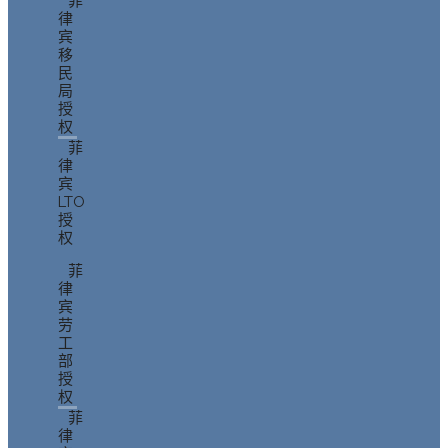
菲
律
宾
移
民
局
授
权
菲
律
宾
LTO
授
权
菲
律
宾
劳
工
部
授
权
菲
律