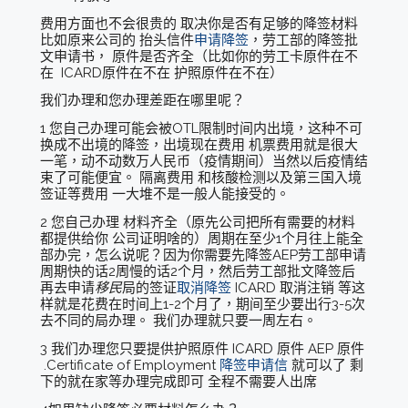
费用方面也不会很贵的 取决你是否有足够的降签材料
比如原来公司的 抬头信件
申请降签
，劳工部的降签批
文申请书， 原件是否齐全（比如你的劳工卡原件在不
在 ICARD原件在不在 护照原件在不在）
我们办理和您办理差距在哪里呢？
1 您自己办理可能会被OTL限制时间内出境，这种不可
换成不出境的降签，出境现在费用 机票费用就是很大
一笔，动不动数万人民币（疫情期间）当然以后疫情结
束了可能便宜。 隔离费用 和核酸检测以及第三国入境
签证等费用 一大堆不是一般人能接受的。
2 您自己办理 材料齐全（原先公司把所有需要的材料
都提供给你 公司证明啥的）周期在至少1个月往上能全
部办完，怎么说呢？因为你需要先降签AEP劳工部申请
周期快的话2周慢的话2个月，然后劳工部批文降签后
再去申请
移民
局的签证
取消降签
ICARD 取消注销 等这
样就是花费在时间上1-2个月了，期间至少要出行3-5次
去不同的局办理。 我们办理就只要一周左右。
3 我们办理您只要提供护照原件 ICARD 原件 AEP 原件
.Certificate of Employment
降签申请信
就可以了 剩
下的就在家等办理完成即可 全程不需要人出席