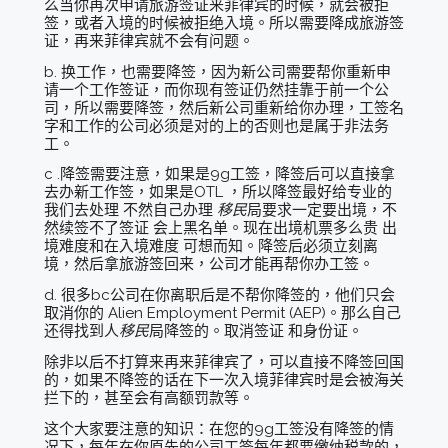
么当你再次申请旅游签证来菲律宾的时候，就会被拒
签，或者入境的时候被拒绝入境。所以需要降成旅游签
证，再来菲律宾就不会有问题。
b. 换工作，也需要降签，因为新公司需要帮你重新申
请一个工作签证，而你现有签证仍然挂靠于前一个公
司，所以需要降签，然后新公司重新给你办理，工签名
字和工作的公司必须是对的上的否则也是属于非法务
工。
c .降签需要注意，如果是9g工签，降签后可以直接拿
去办新工作签，如果是OTL ，所以降签最好给专业的
我们去处理 不然自己办理
移民
局要求一定要出境，不
然续签不了签证 会上黑名单。现在出境机票多么贵 出
境难度和在入境难度 可想而知。降签后必须立刻离
境，然后拿旅游签回来，公司才能再帮你办工签。
d. 很多bc公司在你离职后是不帮你降签的，他们只会
取消你的 Alien Employment Permit (AEP)。那么自己
还得找到人
移民
局降签的。取消签证 和身份证。
除非以后不打算来再来菲律宾了，可以直接不降签回国
的，如果不降签的话在下一次入境菲律宾时是会被海关
拦下的，甚至会有高额罚款等。
这个大家要注意的知识：在您的9g工签没有降签的情
况下，每年在你原先的公司工签每年都要缴纳税款的，