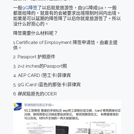
一般
9G降签了
以后就是旅游签，由9G降成9a，一般
都是给降的，就是有的会被要求出境限制时间内出境。
如果是可以延期的降签降了以后你就是旅游签了。所以
没什么好担心的。
降签需要什么材料呢？
1.Certificate of Employment 降签申请信，由雇主提
供。
2. Passport 护照原件
3. 2×2 inches的Passport照
4. AEP CARD (劳工卡)菲律宾
5. 9G iCard (蓝色的那张卡)菲律宾
6
移民
局原先的ODER