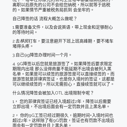
离职以后原先的公司不会给您纳税，所以就等于逃税
的。如果情节严重被税务局抓到 会坐牢的。
自己降签的话 流程大概怎么做呢？
1.需要准备文件，以及会说英语，带上现金和足够耐心
的等待时间。
2.去
移民
打车，要注意避开下班上班高峰期，要不堵车
堵得头疼。
3.自己9g降签办理时间一个月。
4. 9G降签以后您就是旅游签了。如果降签后要求限定
期限内出境 那么没得商量不能延期不出境会被列入黑
名单。如果是可以续签的旅游签是可以直接续签的。而
旅游签就是菲律宾签证，也是你入境时的签证，这都是
可以继续续签的。所以无需担心，直接续签就可以了。
什么情况降签会被加入OTL 出境限制令呢？
1， 您的菲律宾签证已经入境超过2年，降签以后需要
立即出境，不出境后面会有一定罚款并且上黑名单。
2， 你的9G工签已经过期很久，逾期时间+入境时间也
超过2年。这样除了有9G罚款，签证也有罚款不出境后
面会有一定罚款并且上黑名单。