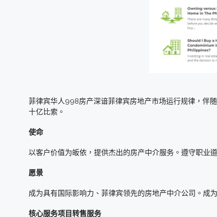
菲律宾华人998房产深谙菲律宾房地产市场运行规律，伴
十亿比索。
使命
以客户价值为皈依，提供杰出的房产中介服务。遵守职业
愿景
成为具有国际影响力、菲律宾领先的房地产中介公司。成
核心服务项目
转售服务