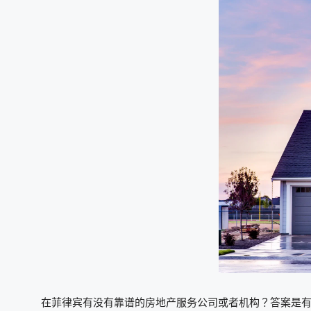
在菲律宾有没有靠谱的房地产服务公司或者机构？答案是有