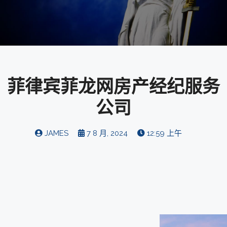
菲律宾菲龙网房产经纪服务
公司
JAMES
7 8 月, 2024
12:59 上午