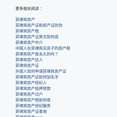
更多相关阅读：
菲律宾房产
菲律宾房产证和房产证防伪
菲律宾房产税
菲律宾房产证英文如何说
菲律宾房产中介
中国人在菲律宾买房子的房产税
菲律宾房产是永久的吗？
菲律宾房产达人
菲律宾房产证
外国人如何申请菲律宾房产证
菲律宾房产证如何加名字
菲律宾房产经纪人
菲律宾房产抵押贷款
菲律宾房产过户
菲律宾房产税如何收
菲律宾房产经纪服务
菲律宾房产证查询