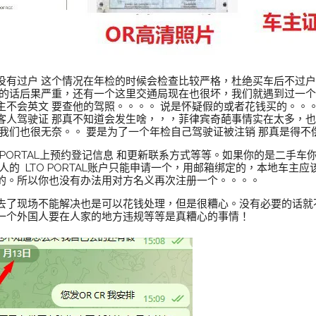
没有过户 这个情况在年检的时候会检查比较严格，杜绝买车后不过
到的话后果严重，还有一个这里交通局现在也很坏，我们就遇到过一
主不会英文 要查他的驾照。。。。 说是怀疑假的或者花钱买的。。
客人驾驶证 那真不知道会发生啥，，，菲律宾奇葩事情实在太多，
我们也很无奈。。 要是为了一个年检自己驾驶证被注销 那真是得不
PORTAL上预约登记信息 和更新联系方式等等。如果你的是二手车你没有
人的 LTO PORTAL账户只能申请一个，用邮箱绑定的，本地车主
的。所以你也没有办法用对方名义再次注册一个。。。。
去了现场不能解决也是可以花钱处理，但是很糟心。没有必要的话就
一个外国人要在人家的地方违规等等是真糟心的事情！