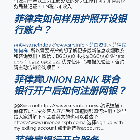
有效期一年以上劳工部办法的外劳工作许可3 菲律宾税
务局登记证，TIN税卡4 收入 ...
菲律宾如何样用护照开设银
行账户？
998visa.nethttps://www.srrv.info › 菲国资讯 › 菲律宾
如何样...
所以需要
开户
的想了解更多最新信息欢迎联系
和咨询我们，微信：BGC998 电报@BGC998 Whats
app： 0912-0912-222 优先使用TG电报免验证，咨询
请主动告知咨询项目， ...
菲律宾UNION BANK 联合
银行开户后如何注册网银？
998visa.nethttps://www.srrv.info › news资讯速递 ›
菲律宾uni...蛮多客人
开户
后不知道网银如何注册，这里
给大家讲解下。会看英文的也可以看这个
https://www.unionbankph.com/ 选择sign up with
my exiting account 点击后选择account ...