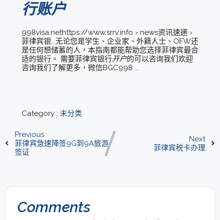
行账户
998visa.nethttps://www.srrv.info › news资讯速递 ›
菲律宾银...无论您是学生、企业家、外籍人士、OFW还
是任何想储蓄的人，本指南都能帮助您选择菲律宾最合
适的银行。 需要菲律宾银行
开户
的可以咨询我们欢迎
咨询我们了解更多，微信BGC998 ...
Category :
未分类
Previous
Next
菲律宾急速降签9G到9A旅游
菲律宾税卡办理
签证
Comments