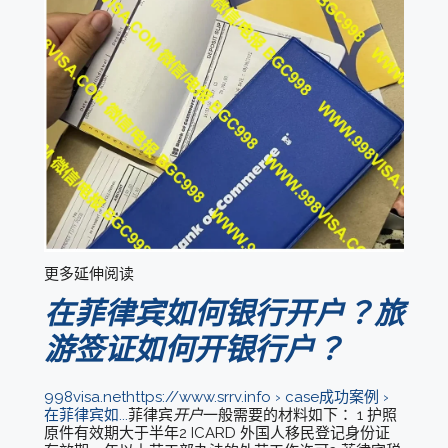
更多延伸阅读
在菲律宾如何银行开户？旅
游签证如何开银行户？
998visa.nethttps://www.srrv.info › case成功案例 ›
在菲律宾如...
菲律宾
开户
一般需要的材料如下： 1 护照
原件有效期大于半年2 ICARD 外国人移民登记身份证