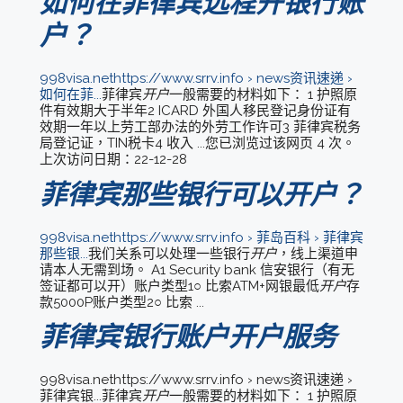
如何在菲律宾远程开银行账
户？
998visa.nethttps://www.srrv.info › news资讯速递 ›
如何在菲...
菲律宾
开户
一般需要的材料如下： 1 护照原
件有效期大于半年2 ICARD 外国人移民登记身份证有
效期一年以上劳工部办法的外劳工作许可3 菲律宾税务
局登记证，TIN税卡4 收入 ...您已浏览过该网页 4 次。
上次访问日期：22-12-28
菲律宾那些银行可以开户？
998visa.nethttps://www.srrv.info › 菲岛百科 › 菲律宾
那些银...
我们关系可以处理一些银行
开户
，线上渠道申
请本人无需到场。 A1 Security bank 信安银行（有无
签证都可以开）账户类型1○ 比索ATM+网银最低
开户
存
款5000P账户类型2○ 比索 ...
菲律宾银行账户开户服务
998visa.nethttps://www.srrv.info › news资讯速递 ›
菲律宾银...菲律宾
开户
一般需要的材料如下： 1 护照原