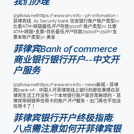
我们办理
998visa.nethttps://www.srrv.info › ph-infomation ›
菲律宾线...A1 Security bank 信安银行账户账户类型1○
比索ATM+网银最低
开户
存款5000P 账户类型2○ 比索
ATM+网银+支票+存折最低
开户
存款25000P+250P/支
票本账户类型3○ 美金 ...
菲律宾Bank of commerce
商业银行银行开户--中文开
户服务
998visa.nethttps://www.srrv.info › news新闻 › 菲律
宾bank-of-...中国人开菲律宾线上银行的那些事情在菲
律宾生活工作没有一个本地银行账户是非常麻烦的，菲
律宾带网银带信用卡的账户
开户
服务，出门再也不怕没
信用卡了！
菲律宾银行开户终极指南:
八点需注意如何开菲律宾银