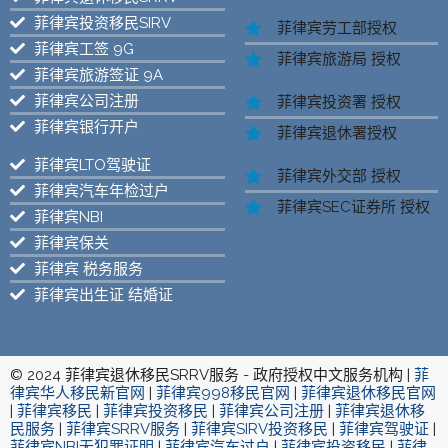
菲律宾投资移民SIRV
菲律宾劳工部授权
菲律宾工签 9G
菲律宾旅游局 授权
菲律宾旅游签证 9A
菲律宾公司注册
菲律宾投资署 授权
菲律宾银行开户
菲律宾退休署授权
菲律宾LTO驾驶证
菲律宾外交部 授权
菲律宾汽车年检过户
菲律宾SEC证券所 授权
菲律宾NBI
菲律宾保关
菲律宾 税务服务
菲律宾出生证 结婚证
© 2024 菲律宾退休移民SRRV服务 - 政府授权中文服务机构 |
菲
律宾华人移民新官网
|
菲律宾998移民官网
|
菲律宾退休移民官网
|
菲律宾移民
|
菲律宾投资移民
|
菲律宾公司注册
|
菲律宾退休移
民服务
|
菲律宾SRRV服务
|
菲律宾SIRV投资移民
|
菲律宾驾驶证
|
菲律宾NBI无犯罪证明
|
菲律宾汽车过户
|
菲律宾投资移民
|
菲律