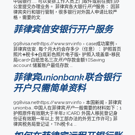
中国银行...... 可以安排工作人员上门取件或前往我们办
公室提交办理业务。 菲律宾各大银行
开户
服务： 因菲
律宾央行和银行管制，很多银行对外国人申请比较严
格，需要的文.
菲律宾信安银行开户服务
998visa.nethttps://www.srrv.info › case成功案例 ›
菲律宾信安...每个月大约会存多少（任意）： 护照首页
照片➕税卡➕白底彩色照片电子版+ 护照入境盖章+移民
局icard+白纸签名三次
开户
存款金额1⃣️Saving
account 储蓄账户最低存款 ...
菲律宾unionbank联合银行
开户只需简单资料
998visa.nethttps://www.srrv.info › 本国新闻 › 菲律宾
unionba...中国人在菲律宾
开户
一般需要的材料如下：1
护照原件有效期大于半年2 ICARD 外国人移民登记身
份证有效期一年以上 劳工部办法的外劳工作许可3 菲
律宾税务局登记证，TIN税卡4 ...