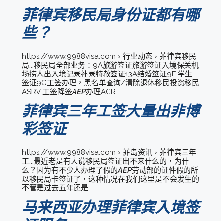
菲律宾移民局身份证都有哪
些？
https://www.9988visa.com › 行业动态 › 菲律宾移民
局...移民局全部业务：9A旅游签证旅游签证入境保关机
场捞人出入境记录补录特赦签证13A结婚签证9F 学生
签证9G工签办理，黑名单查询/清除退休移民投资移民
ASRV 工签降签
AEP
办理ACR ...
菲律宾三年工签大量出非博
彩签证
https://www.9988visa.com › 菲岛资讯 › 菲律宾三年
工...最近老是有人说移民局签证出不来什么的，为什
么？因为有不少人办理了假的
AEP
劳动部的证件假的所
以移民局卡签证了，这种情况在我们这里是不会发生的
不管是过去五年还是 ...
马来西亚办理菲律宾入境签