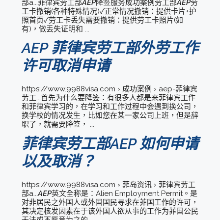
部a...菲律宾劳工部
AEP
降签服务成功案例劳工部
AEP
劳
工卡撤销(各种特殊情况)✓正常情况撤销：提供卡片+护
照首页✓劳工卡丢失需要撤销：提供劳工卡照片(如
有)，做丢失证明和 ...
AEP 菲律宾劳工部外劳工作
许可取消申请
https://www.9988visa.com › 成功案例 › aep-菲律宾
劳工...首先为什么要降签：有很多人都是来菲律宾工作
和菲律宾学习的，在学习和工作过程中会遇到换公司，
换学校的情况发生，比如您在某一家公司上班，但是辞
职了，就需要降签， ...
菲律宾劳工部AEP 如何申请
以及取消？
https://www.9988visa.com › 菲岛资讯 › 菲律宾劳工
部a...
AEP
英文全称是：Alien Employment Permit。是
对非居民之外国人或外国国民寻求在菲国工作的许可，
其决定核发因素在于该外国人欲从事的工作为菲国公民