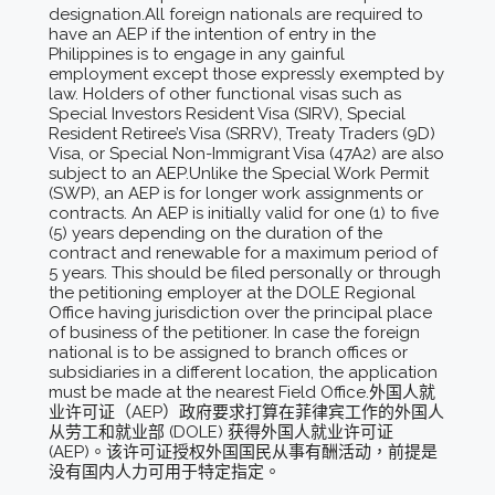
designation.All foreign nationals are required to
have an AEP if the intention of entry in the
Philippines is to engage in any gainful
employment except those expressly exempted by
law. Holders of other functional visas such as
Special Investors Resident Visa (SIRV), Special
Resident Retiree’s Visa (SRRV), Treaty Traders (9D)
Visa, or Special Non-Immigrant Visa (47A2) are also
subject to an AEP.Unlike the Special Work Permit
(SWP), an AEP is for longer work assignments or
contracts. An AEP is initially valid for one (1) to five
(5) years depending on the duration of the
contract and renewable for a maximum period of
5 years. This should be filed personally or through
the petitioning employer at the DOLE Regional
Office having jurisdiction over the principal place
of business of the petitioner. In case the foreign
national is to be assigned to branch offices or
subsidiaries in a different location, the application
must be made at the nearest Field Office.外国人就
业许可证（AEP）政府要求打算在菲律宾工作的外国人
从劳工和就业部 (DOLE) 获得外国人就业许可证
(AEP)。该许可证授权外国国民从事有酬活动，前提是
没有国内人力可用于特定指定。