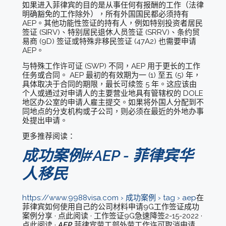
如果进入菲律宾的目的是从事任何有报酬的工作（法律
明确豁免的工作除外），所有外国国民都必须持有
AEP。其他功能性签证的持有人，例如特别投资者居民
签证 (SIRV)、特别居民退休人员签证 (SRRV)、条约贸
易商 (9D) 签证或特殊非移民签证 (47A2) 也需要申请
AEP。
与特殊工作许可证 (SWP) 不同，AEP 用于更长的工作
任务或合同。 AEP 最初的有效期为一 (1) 至五 (5) 年，
具体取决于合同的期限，最长可续签 5 年。这应该由
个人或通过对申请人的主要营业地具有管辖权的 DOLE
地区办公室的申请人雇主提交。如果将外国人分配到不
同地点的分支机构或子公司，则必须在最近的外地办事
处提出申请。
更多推荐阅读：
成功案例#AEP - 菲律宾华
人移民
https://www.9988visa.com › 成功案例 › tag › aep
在
菲律宾如何使用自己的公司材料申请9G工作签证成功
案例分享 · 点此阅读 · 工作签证9G急速降签2-15-2022 ·
点此阅读 ·
AEP
菲律宾劳工部外劳工作许可取消申请.