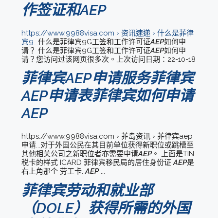
作签证和AEP
https://www.9988visa.com › 资讯速递 › 什么是菲律
宾9...
什么是菲律宾9G工签和工作许可证
AEP
如何申
请？ 什么是菲律宾9G工签和工作许可证
AEP
如何申
请？您访问过该网页很多次。上次访问日期：22-10-18
菲律宾AEP申请服务菲律宾
AEP申请表菲律宾如何申请
AEP
https://www.9988visa.com › 菲岛资讯 › 菲律宾aep
申请...对于外国公民在其目前单位获得新职位或跳槽至
其他相关公司之新职位者亦需要申请
AEP
。 上面是TIN
税卡的样式 ICARD 菲律宾移民局的居住身份证
AEP
是
右上角那个 劳工卡.
AEP
...
菲律宾劳动和就业部
（DOLE）获得所需的外国