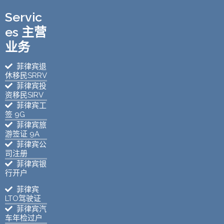
Servic
es 主营
业务
菲律宾退
休移民SRRV
菲律宾投
资移民SIRV
菲律宾工
签 9G
菲律宾旅
游签证 9A
菲律宾公
司注册
菲律宾银
行开户
菲律宾
LTO驾驶证
菲律宾汽
车年检过户