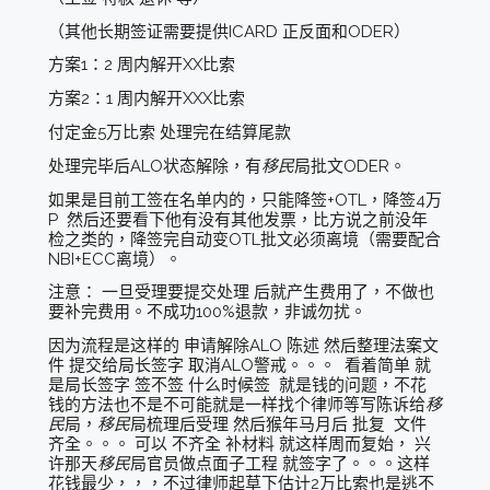
（其他长期签证需要提供ICARD 正反面和ODER）
方案1：2 周内解开XX比索
方案2：1 周内解开XXX比索
付定金5万比索 处理完在结算尾款
处理完毕后ALO状态解除，有
移民
局批文ODER。
如果是目前工签在名单内的，只能降签+OTL，降签4万
P 然后还要看下他有没有其他发票，比方说之前没年
检之类的，降签完自动变OTL批文必须离境（需要配合
NBI+ECC离境）。
注意： 一旦受理要提交处理 后就产生费用了，不做也
要补完费用。不成功100%退款，非诚勿扰。
因为流程是这样的 申请解除ALO 陈述 然后整理法案文
件 提交给局长签字 取消ALO警戒。。。 看着简单 就
是局长签字 签不签 什么时候签 就是钱的问题，不花
钱的方法也不是不可能就是一样找个律师等写陈诉给
移
民
局，
移民
局梳理后受理 然后猴年马月后 批复 文件
齐全。。。 可以 不齐全 补材料 就这样周而复始， 兴
许那天
移民
局官员做点面子工程 就签字了。。。这样
花钱最少，，，不过律师起草下估计2万比索也是逃不