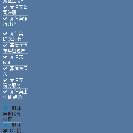
游签证 9A
菲律宾公
司注册
菲律宾银
行开户
菲律宾
LTO驾驶证
菲律宾汽
车年检过户
菲律宾
NBI
菲律宾保
关
菲律宾
税务服务
菲律宾出
生证 结婚证
菲律
宾移民局
授权
菲律
宾LTO 授