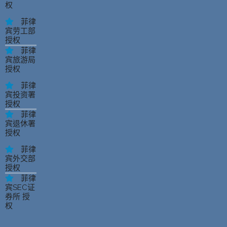
权
菲律
宾劳工部
授权
菲律
宾旅游局
授权
菲律
宾投资署
授权
菲律
宾退休署
授权
菲律
宾外交部
授权
菲律
宾SEC证
券所 授
权