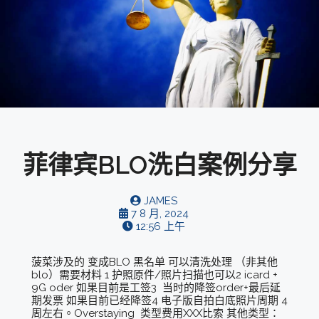
菲律宾BLO洗白案例分享
JAMES
7 8 月, 2024
12:56 上午
菠菜涉及的 变成BLO 黑名单 可以清洗处理 （非其他
blo）需要材料 1 护照原件/照片扫描也可以2 icard +
9G oder 如果目前是工签3 当时的降签order+最后延
期发票 如果目前已经降签4 电子版自拍白底照片周期 4
周左右。Overstaying 类型费用XXX比索 其他类型：