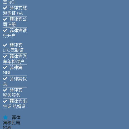
签 9G
菲律宾旅
游签证 9A
菲律宾公
司注册
菲律宾银
行开户
菲律宾
LTO驾驶证
菲律宾汽
车年检过户
菲律宾
NBI
菲律宾保
关
菲律宾
税务服务
菲律宾出
生证 结婚证
菲律
宾移民局
授权