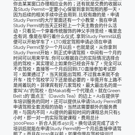
你去某某窗口办理相应业务的；还有就是交费的收据以
及Study Permit一定要小心保管到拿到驾照的那一天，
因为后续的相关手续中还会用到…比较有趣的是，申请
Study Permit的大厅里面还有一个小教堂，我在申请
Study Permit的当天正好赶上一个天主教会的什么活
动，只看见一个穿着传统服饰的神父手持圣经，嘴里念
念有词…像是在举行着什么仪式…拿到Study Permit以后
便可以开始学车了，LTO规定驾照申请必须在申请
Study Permit至少一个月以后。也就是说，从你拿到
Study Permit开始，到正式申请驾照，中间有一个月的
时间可以用来学车…你可以根据自己的实际情况选择合
适的驾校。其实理论上如果你已经会开车了，完全可以
不去驾校，直接等一个月后回到LTO直接参加考试即
可，如果通过了，当天就能出驾照…不过我本来就不会
开车，找个驾校学习下还是很必要的，毕竟开车上路不
是闹着玩的。菲律宾有好几家驾校，最大最出名的是一
家叫“A1”的驾校，在Makati有一个代理点，就在Green
Belt 1的“面点王”（David’s Tea）的边上。A1在提供学
车培训服务的同时，还可以提供从申请Study Permit到
申请驾照全套流程的协助，当然这需要额外的服务费
用。与国内不同，A1提供的最短时间的课程总共只有5
小时，即一对一的实际驾驶课程，费用总计
3000Peso，折合人民币450元。换句话说完成了这个
培训后就能在申请Study Permit的一个月后直接申请驾
照了。而且在2010年以前，如果你是在驾校培训过