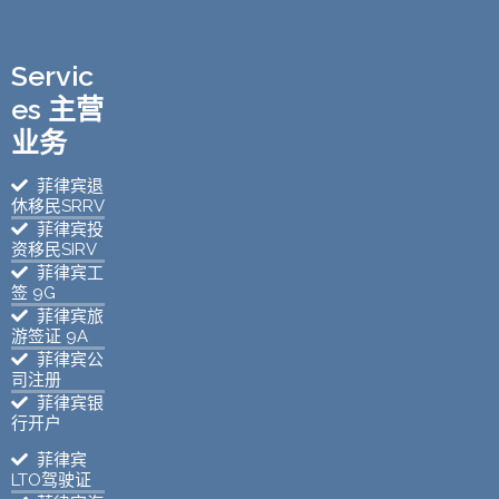
Servic
es 主营
业务
菲律宾退
休移民SRRV
菲律宾投
资移民SIRV
菲律宾工
签 9G
菲律宾旅
游签证 9A
菲律宾公
司注册
菲律宾银
行开户
菲律宾
LTO驾驶证