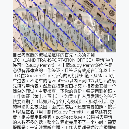
自己考驾照的流程是这样的首先，必须先到
LTO（LAND TRANSPORTATION OFFICE）申请“学车
许可”（Study Permit）。申请Study Permit的条件是
必须有菲律宾的工作签证，且签证有效期在半年以上。
LTO在Quezon City，所有的司机都知道，从Makati打
车过去，不堵车的话200Peso以内。到LTO以后，必须
先填写申请表，然后在指定窗口提交，接着会安排一个
简单的面试，主要核查一下你的身份，需要用到护照、
工作签证（黄卡、蓝卡），如果工作人员发现你的签证
快要到期了（比如只有3个月有效期），那对不起，你
的申请将会被驳回。面试完成后，还要需要拍照、按手
印以及签名（用于制作Study Permit），当然还有交
费，相关费用很便宜，200Peso以内。如果当天申请
的人数不多的话，整个过程走完用不了一个小时。需要
提醒是：一定注意听广播，工作人员都是通过广播通知