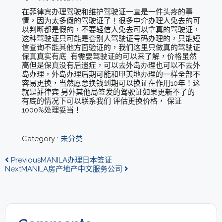
在菲律宾办理驾驶和维护驾驶证一直是一件头疼的事
情，因为太多假的驾驶证了！很多中介办理人免去的可
以判断都是假的，不要轻信人免去可以拿真的驾驶证，
这种驾驶证只可能是套别人驾驶证号码办理的，只能短
信查询不能其他方面验证的，我们这里只做真的驾驶证
保真真实有底 有需要驾驶证的可以来了解，价格虽然
高但是保真没有后遗症，可以去外岛办理也可以不去外
岛办理，外岛办理后期可能和甲美地办理的一样全部不
容易更换，当然愿意换钱到期可以换证在作用10年！这
就是菲律宾 另外其他局签发的驾驶证如果更新不了的
有底的情况下可以联系我们 评估更换价格， 保证
1000%处理妥当！
Category :
未分类
Previous
MANILA办理日本签证
Next
MANILA房产地产中文服务公司