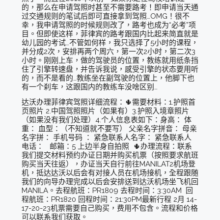
的，那么在申请驾照时甚至不需要路考！即申请当天通
过交通规则的笔试后即可直接拿到驾照…OMG！很不
幸，我申请驾照的时候规则改了，路考也成为“必考”项
目。但即使这样，菲律宾的路考跟国内比起来简直就是
幼儿园的考试…不管如何样，我只选择了5小时的课程，
并分成2次，安排再两个周六，第一次2小时，第二次3
小时。刚刚上车，做的驾驶员的位置，教练就用纸条挡
住了引擎转速盘，并告诉我说，感受引擎的状态要用听
的，而不是看的…教练坐在副驾驶的位置上，他脚下也
有一个刹车，这跟国内的教练车没啥区别…
达沃办理菲律宾驾照详细流程：🌵需要材料：1.护照首
页照片 2.中国驾照照片（如果有）3.护照入境章照片
（如果没有我们处理）4.个人信息表如下：身高： 体
重： 血型：（不知道就不要写） 父亲名字拼音： 母亲
名字拼： 手机号码 ： 紧急联系人名字： 紧急联系人
电话： 邮箱：5 上边半身自拍照 🌵办理流程：联系
我们提交材料预约办证日期并购买机票（按照要求航班
购买当天往返），办证当天自行前往MANILAT2机场登
机，抵达达沃以后会有对接人员在机场接机，全程跟随
我们的向导办理完成以后会安排送到达沃机场坐飞机回
MANILA。去程航班：PR1809 去程时间：3:30AM 回
程航班：PR1820 回程时间：21:30PM最新行程 2月 14-
17-20-23机票需要自己购买，费用不包含。流程和价格
可以联系我们获取。