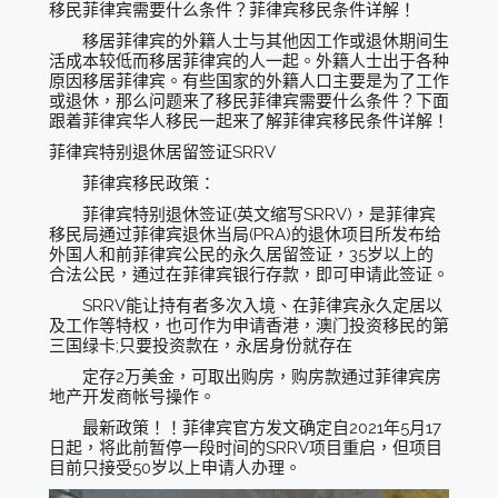
移民菲律宾需要什么条件？菲律宾移民条件详解！
移居菲律宾的外籍人士与其他因工作或退休期间生
活成本较低而移居菲律宾的人一起。外籍人士出于各种
原因移居菲律宾。有些国家的外籍人口主要是为了工作
或退休，那么问题来了移民菲律宾需要什么条件？下面
跟着菲律宾华人移民一起来了解菲律宾移民条件详解！
菲律宾特别退休居留签证SRRV
菲律宾移民政策：
菲律宾特别退休签证(英文缩写SRRV)，是菲律宾
移民局通过菲律宾退休当局(PRA)的退休项目所发布给
外国人和前菲律宾公民的永久居留签证，35岁以上的
合法公民，通过在菲律宾银行存款，即可申请此签证。
SRRV能让持有者多次入境、在菲律宾永久定居以
及工作等特权，也可作为申请香港，澳门投资移民的第
三国绿卡;只要投资款在，永居身份就存在
定存2万美金，可取出购房，购房款通过菲律宾房
地产开发商帐号操作。
最新政策！！菲律宾官方发文确定自2021年5月17
日起，将此前暂停一段时间的SRRV项目重启，但项目
目前只接受50岁以上申请人办理。