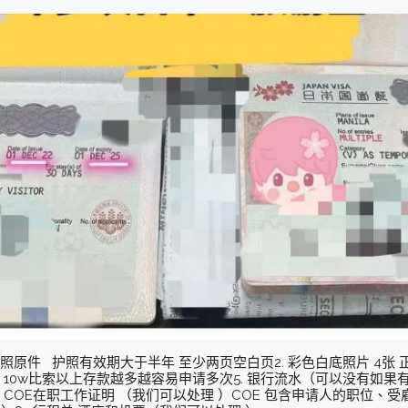
护照原件 护照有效期大于半年 至少两页空白页2. 彩色白底照片 4张 正规相馆
证明 10w比索以上存款越多越容易申请多次5. 银行流水（可以没有如果有
. COE在职工作证明 （我们可以处理 ）COE 包含申请人的职位