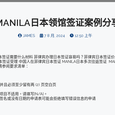
MANILA日本领馆签证案例分
JAMES
7 8 月, 2024
12:50 上午
本签证需要什么材料 菲律宾办理日本签证容易吗？菲律宾日本签证
日本签证受理 中国人在菲律宾日本签证 MANILA日本多次往返签证 MAN
请参阅要求清单：
并且必须至少留有两 (2) 页空白页
项目不适用，请填写[N/A]。
有签名或没有日期的申请表可能会拒绝填写错误信息的申请
）