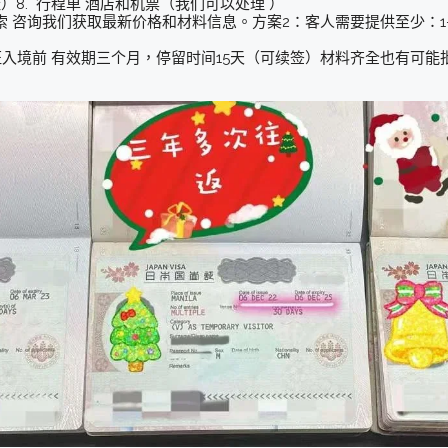
）8. 行程单 酒店和机票（我们可以处理 ）
X比索 咨询我们获取最新价格和材料信息。方案2：客人需要提供至少：1
证入境前 有效期三个月，停留时间15天（可续签）材料齐全也有可能