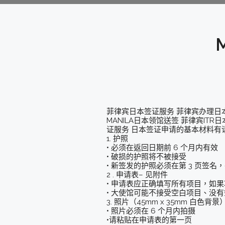
菲律宾日本签证服务 菲律宾办理日
MANILA日本领馆送签 菲律宾ITR
证服务 日本签证申请的基本材料有
1. 护照
• 必须在返回日期前 6 个月内有效
• 破损的护照将不被接受
• 新签发的护照必须在第 3 页签名，
2 . 申请表– 见附件
• 申请表应正确填写所有项目，如果
• 大使馆可能不接受空白项目、没
3. 照片（45mm x 35mm 白色背景
• 照片必须在 6 个月内拍摄
•请粘贴在申请表的第一页