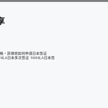
享
价格，菲律宾如何申请日本签证
ILA日本多次签证 MANILA日本签