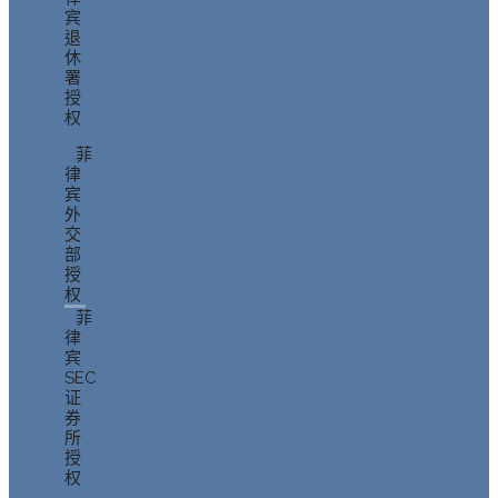
宾
退
休
署
授
权
菲
律
宾
外
交
部
授
权
菲
律
宾
SEC
证
券
所
授
权