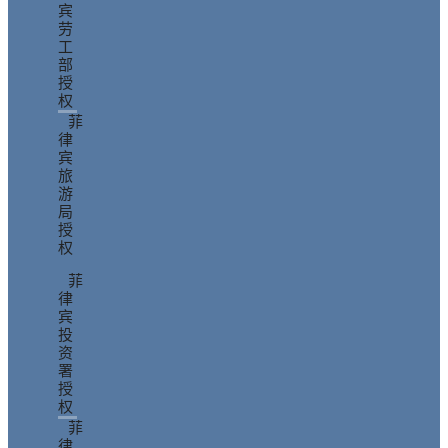
宾
劳
工
部
授
权
菲
律
宾
旅
游
局
授
权
菲
律
宾
投
资
署
授
权
菲
律