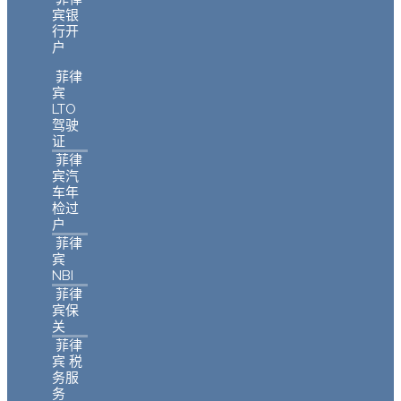
宾银
行开
户
菲律
宾
LTO
驾驶
证
菲律
宾汽
车年
检过
户
菲律
宾
NBI
菲律
宾保
关
菲律
宾 税
务服
务