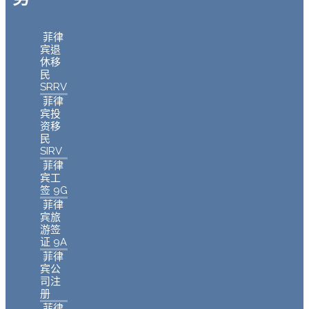
菲律
宾退
休移
民
SRRV
菲律
宾投
资移
民
SIRV
菲律
宾工
签 9G
菲律
宾旅
游签
证 9A
菲律
宾公
司注
册
菲律