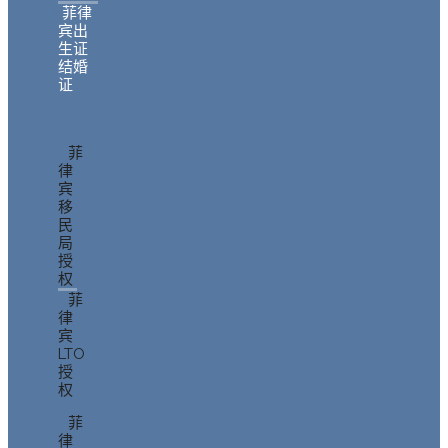
菲律
宾出
生证
结婚
证
菲
律
宾
移
民
局
授
权
菲
律
宾
LTO
授
权
菲
律