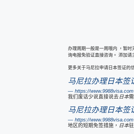
办理周期一般是一周哦内 ，暂时无
询电报免验证直接咨询。 添加请
更多关于马尼拉申请日本签证的
马尼拉办理日本签证
https://www.9988visa
我们废话少说直接说去
日本
需
马尼拉办理日本签
https://www.9988visa
地区的短期免签措施，
日本
驻