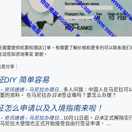
需要提供机票和酒店订单，有需要了解价格和更多的可以联系我们欢迎咨
主动告知咨询事宜 谢谢。
信息分享：
DIY 简单容易
.com › 资讯速递 › 马尼拉办理日...
多人问我：中国人在马尼拉可
要的资料。 在马尼拉办
日本
签证难吗？要怎么办理？
证怎么申请以及入境指南来啦！
.com › 资讯速递 › 马尼拉办理日...
10月11日起，
日本
正式解除实
马尼拉大使馆也正式开始接受自由行签证申请， ...