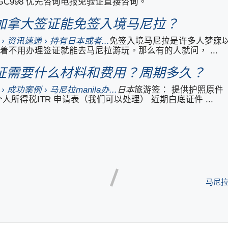
BGC998 优先咨询电报免验证直接咨询。
加拿大签证能免签入境马尼拉？
.com › 资讯速递 › 持有日本或者...
免签入境马尼拉是许多人梦寐
着不用办理签证就能去马尼拉游玩。那么有的人就问， ...
证需要什么材料和费用？周期多久？
com › 成功案例 › 马尼拉manila办...
日本
旅游签： 提供护照原件（
所得税ITR 申请表（我们可以处理） 近期白底证件 ...
马尼