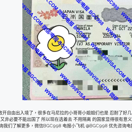
放开自由出入境了，很多在马尼拉的小哥哥小姐姐们也是 忍耐了好几
又非必要不能出国了 所以现在选着去 不用隔离 的国家显得很有意义！ 
询我们了解更多，微信BGC998 电报小飞机 @BGC998 优先