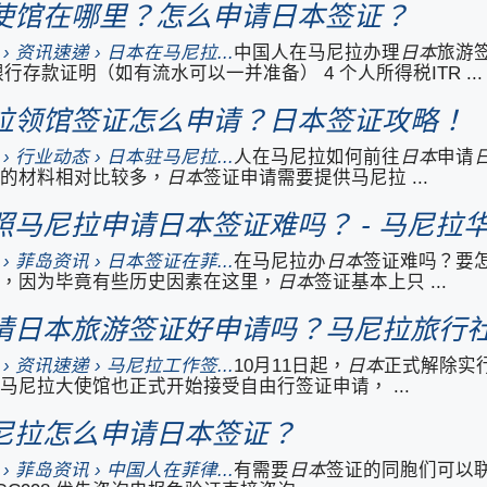
使馆在哪里？怎么申请日本签证？
.com › 资讯速递 › 日本在马尼拉...
中国人在马尼拉办理
日本
旅游签
 银行存款证明（如有流水可以一并准备） 4 个人所得税ITR ...
拉领馆签证怎么申请？日本签证攻略！
.com › 行业动态 › 日本驻马尼拉...
人在马尼拉如何前往
日本
申请
的材料相对比较多，
日本
签证申请需要提供马尼拉 ...
马尼拉申请日本签证难吗？ - 马尼拉
.com › 菲岛资讯 › 日本签证在菲...
在马尼拉办
日本
签证难吗？要
，因为毕竟有些历史因素在这里，
日本
签证基本上只 ...
日本旅游签证好申请吗？马尼拉旅行社代办
.com › 资讯速递 › 马尼拉工作签...
10月11日起，
日本
正式解除实
马尼拉大使馆也正式开始接受自由行签证申请， ...
尼拉怎么申请日本签证？
.com › 菲岛资讯 › 中国人在菲律...
有需要
日本
签证的同胞们可以