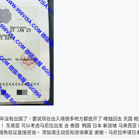
年没有出国了，要说现在出入境很多地方都放开了 唯独回去 天国 相
东南亚 可以考虑马尼拉出发 去 泰国 韩国 日本 新加坡 马来西亚 
咨询电报免验证直接咨询。 添加请主动告知咨询事宜 谢谢。马尼拉申请日