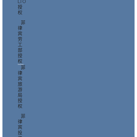
LTO
授
权
菲
律
宾
劳
工
部
授
权
菲
律
宾
旅
游
局
授
权
菲
律
宾
投