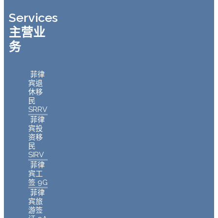
Services
主营业
务
菲律
宾退
休移
民
SRRV
菲律
宾投
资移
民
SIRV
菲律
宾工
签 9G
菲律
宾旅
游签