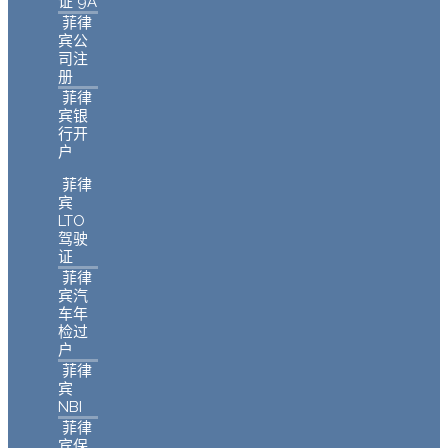
证 9A
菲律
宾公
司注
册
菲律
宾银
行开
户
菲律
宾
LTO
驾驶
证
菲律
宾汽
车年
检过
户
菲律
宾
NBI
菲律
宾保