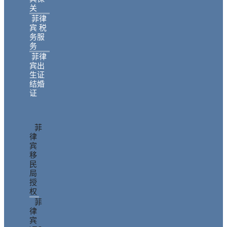
关
菲律
宾 税
务服
务
菲律
宾出
生证
结婚
证
菲
律
宾
移
民
局
授
权
菲
律
宾