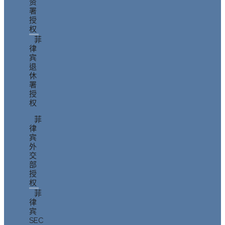
资
署
授
权
菲
律
宾
退
休
署
授
权
菲
律
宾
外
交
部
授
权
菲
律
宾
SEC