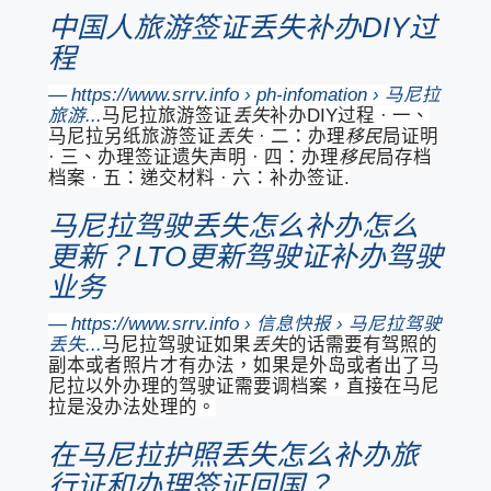
中国人旅游签证丢失补办DIY过
程
https://www.srrv.info › ph-infomation › 马尼拉
旅游...
马尼拉旅游签证
丢失
补办DIY过程 · 一、
马尼拉另纸旅游签证
丢失
· 二：办理
移民
局证明
· 三、办理签证遗失声明 · 四：办理
移民
局存档
档案 · 五：递交材料 · 六：补办签证.
马尼拉驾驶丢失怎么补办怎么
更新？LTO更新驾驶证补办驾驶
业务
https://www.srrv.info › 信息快报 › 马尼拉驾驶
丢失...
马尼拉驾驶证如果
丢失
的话需要有驾照的
副本或者照片才有办法，如果是外岛或者出了马
尼拉以外办理的驾驶证需要调档案，直接在马尼
拉是没办法处理的。
在马尼拉护照丢失怎么补办旅
行证和办理签证回国？