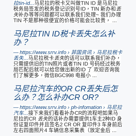
拉tin-id...
马尼拉的税卡又叫做TIN ID 是马尼拉
税务局签发的税务登记识别号ID，TIN 新办和
丢
失
补办等等问题都可以联系我们处理~ 我们办理
TIN 不是那种很便宜的价格可能会比较贵， ...
马尼拉TIN ID税卡丢失怎么补
办？
https://www.srrv.info › 菲国资讯 › 马尼拉税卡
丢失...
马尼拉税卡
丢失
的话可以联系我们补办，
只需提供旧的TIN照片或者TIN ID 号码经过税务
局匹配后就可以给您做出新的ID 了 欢迎咨询我
们了解更多，微信BGC998 电报小 ...
马尼拉汽车的OR CR丢失后怎
么办？怎么补办CR OR?
https://www.srrv.info › ph-infomation › 马尼拉
汽车...
接下来我们看看补办CR的流程吧如果马
尼拉的CR
丢失
的话补办需要提供1车主2种ID 身
份证复印件并且签名2 CR OR 复印件3 车身前后
左右四面照片4 车辆信息采集表（放定金后 ...