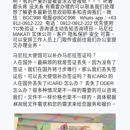
明，有的严重的要被要求去登报纸。。。 听着
都头疼 没关系 有需要办理的可以联系我们处理
想了解更多最新信息欢迎联系和咨询我们，微
信：BGC998 电报@BGC998 Whats app：+63
912-0912-222 电话：0912-0912-222 优先使用
TG免验证，咨询请主动告知咨询项目，马尼拉
MAKATI 实体公司，客户 隐私保护 安全 可靠，
可以安排工作人员上门取件或前往我们办公室提
交办理业务。
马尼拉大使馆可以补办马尼拉签证吗？
人在国外，最麻烦的就是签证丢失，因为没有了
签证，我们在国外将寸步难行。那么我们丢失签
证后，可以去大使馆补办签证吗？有ICARD 的
人在国外丢失了ICARD 怎么办？ 丢失了ODER
怎么办？很多种情况是不一样的需要的可以咨询
我们，文件不一样价格也是不一样的，具体根据
移民
局文件需求和您的需求来给您服务和报价。