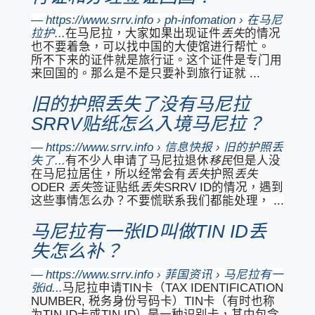
https://www.srrv.info › ph-infomation › 在马尼
拉护...
在马尼拉，大家如果出现证件
丢失
的情况
也不要着急，可以找中国的大使馆进行帮忙。
所不下来的证件就是旅行证。这个证件是专门用
来回国的。那么是不是只要补到旅行证就 ...
旧的护照丢失了没有马尼拉
SRRV贴纸怎么入境马尼拉？
https://www.srrv.info › 信息快报 › 旧的护照丢
失了...
有不少人申请了马尼拉退休
移民
但是人没
在马尼拉居住，所以经常会有
丢失
护照
丢失
ODER
丢失
签证贴纸
丢失
SRRV ID的情况，遇到
这些事情怎么办？不要慌联系我们都能处理， ...
马尼拉有一张ID叫做TIN ID丢
失怎么补？
https://www.srrv.info › 菲国资讯 › 马尼拉有一
张id...
马尼拉申请TIN卡（TAX IDENTIFICATION
NUMBER, 税务身份号码卡）TIN卡（有时也称
为TIN ID卡或TIN ID）是一种识别卡，其中包含