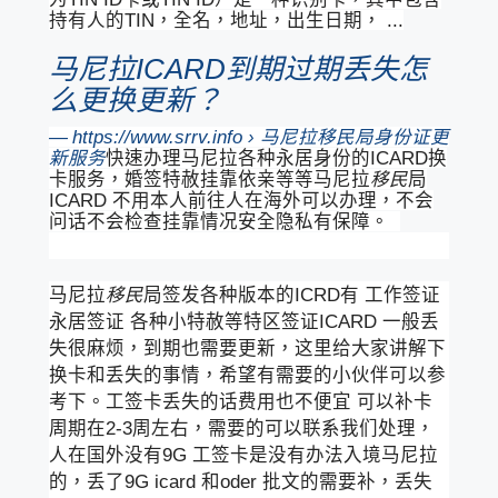
持有人的TIN，全名，地址，出生日期， ...
马尼拉ICARD到期过期丢失怎
么更换更新？
https://www.srrv.info › 马尼拉
移民
局身份证更
新服务
快速办理马尼拉各种永居身份的ICARD换
卡服务，婚签特赦挂靠依亲等等马尼拉
移民
局
ICARD 不用本人前往人在海外可以办理，不会
问话不会检查挂靠情况安全隐私有保障。
马尼拉
移民
局签发各种版本的ICRD有 工作签证
永居签证 各种小特赦等特区签证ICARD 一般丢
失很麻烦，到期也需要更新，这里给大家讲解下
换卡和丢失的事情，希望有需要的小伙伴可以参
考下。工签卡丢失的话费用也不便宜 可以补卡
周期在2-3周左右，需要的可以联系我们处理，
人在国外没有9G 工签卡是没有办法入境马尼拉
的，丢了9G icard 和oder 批文的需要补，丢失