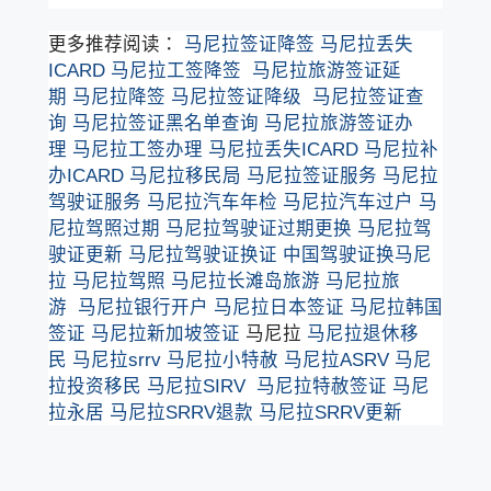
更多推荐阅读：
马尼拉签证降签
马尼拉丢失
ICARD
马尼拉工签降签
马尼拉旅游签证延
期
马尼拉降签
马尼拉签证降级
马尼拉签证查
询
马尼拉签证黑名单查询
马尼拉旅游签证办
理
马尼拉工签办理
马尼拉丢失ICARD
马尼拉补
办ICARD
马尼拉移民局
马尼拉签证服务
马尼拉
驾驶证服务
马尼拉汽车年检
马尼拉汽车过户
马
尼拉驾照过期
马尼拉驾驶证过期更换
马尼拉驾
驶证更新
马尼拉驾驶证换证
中国驾驶证换马尼
拉
马尼拉驾照
马尼拉长滩岛旅游
马尼拉旅
游
马尼拉银行开户
马尼拉日本签证
马尼拉韩国
签证
马尼拉新加坡签证
马尼拉
马尼拉退休移
民
马尼拉srrv
马尼拉小特赦
马尼拉ASRV
马尼
拉投资移民
马尼拉SIRV
马尼拉特赦签证
马尼
拉永居
马尼拉SRRV退款
马尼拉SRRV更新