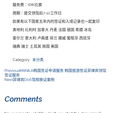
服务费：XXK比索
周期：提交领馆后7-10工作日
如果有以下国家五年内的签证和入境记录也一起复印
奥地利 比利时 加拿大 丹麦 法国 德国 希腊 冰岛
爱尔兰 意大利 卢森堡 荷兰 挪威 葡萄牙 西班牙
瑞典 瑞士 土耳其 英国 美国
Category :
未分类
Previous
MANILA韩国签证申请服务 韩国旅游签证菲律宾领馆
签证服务
Next
菲律宾D06驾照换证案例
Comments