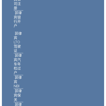
司注
册
菲律
宾银
行开
户
菲律
宾
LTO
驾驶
证
菲律
宾汽
车年
检过
户
菲律
宾
NBI
菲律
宾保
关
菲律