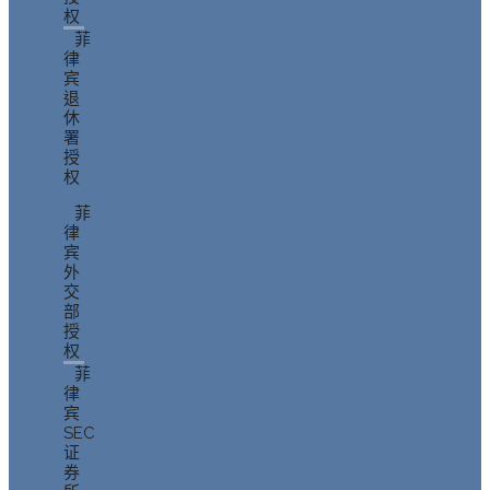
权
菲
律
宾
退
休
署
授
权
菲
律
宾
外
交
部
授
权
菲
律
宾
SEC
证
券