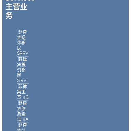
主营业
务
菲律
宾退
休移
民
SRRV
菲律
宾投
资移
民
SIRV
菲律
宾工
签 9G
菲律
宾旅
游签
证 9A
菲律
宾公