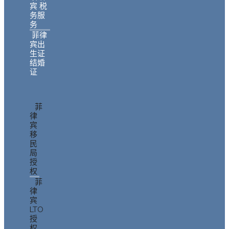
宾 税
务服
务
菲律
宾出
生证
结婚
证
菲
律
宾
移
民
局
授
权
菲
律
宾
LTO
授
权