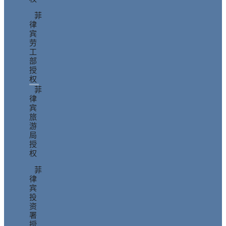
菲
律
宾
劳
工
部
授
权
菲
律
宾
旅
游
局
授
权
菲
律
宾
投
资
署
授