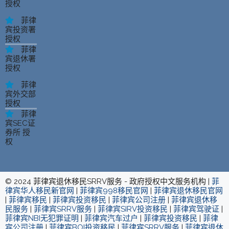
授权
菲律
宾投资署
授权
菲律
宾退休署
授权
菲律
宾外交部
授权
菲律
宾SEC证
券所 授
权
© 2024 菲律宾退休移民SRRV服务 - 政府授权中文服务机构 |
菲
律宾华人移民新官网
|
菲律宾998移民官网
|
菲律宾退休移民官网
|
菲律宾移民
|
菲律宾投资移民
|
菲律宾公司注册
|
菲律宾退休移
民服务
|
菲律宾SRRV服务
|
菲律宾SIRV投资移民
|
菲律宾驾驶证
|
菲律宾NBI无犯罪证明
|
菲律宾汽车过户
|
菲律宾投资移民
|
菲律
宾公司注册
|
菲律宾BOI投资移民
|
菲律宾SRRV服务
|
菲律宾退休