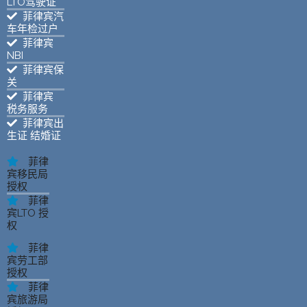
LTO驾驶证
菲律宾汽
车年检过户
菲律宾
NBI
菲律宾保
关
菲律宾
税务服务
菲律宾出
生证 结婚证
菲律
宾移民局
授权
菲律
宾LTO 授
权
菲律
宾劳工部
授权
菲律
宾旅游局