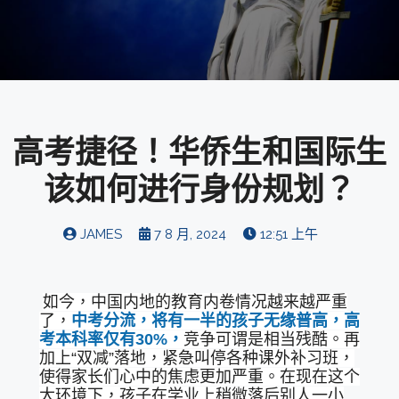
高考捷径！华侨生和国际生
该如何进行身份规划？
JAMES
7 8 月, 2024
12:51 上午
如今，中国内地的教育内卷情况越来越严重
了，
中考分流，将有一半的孩子无缘普高，高
考本科率仅有30%，
竞争可谓是相当残酷。再
加上“双减”落地，紧急叫停各种课外补习班，
使得家长们心中的焦虑更加严重。在现在这个
大环境下，孩子在学业上稍微落后别人一小